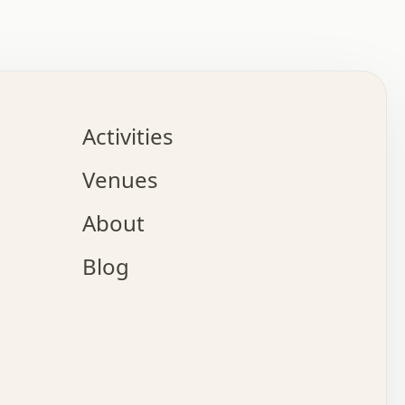
:   :   .   .   .   .   .   .   .   .   .   .   .   .   
.   .   .   :   .   .   +   .   .   o   .   .   x   .   
.   .   .   .   +   o   .   .   .   .   :   +   .   .   
.   .   .   .   o   .   .   .   .   .   .   .   .   .   
.   .   .   +   .   .   .   .   .   .   .   .   .   +   
.   .   .   .   .   .   .   .   .   x   .   .   .   .   
Activities
.   o   .   .   .   .   .   .   .   .   x   .   .   .   
.   .   .   o   .   .   .   x   .   .   .   .   .   .   
Venues
x   .   .   .   :   .   .   .   x   .   .   .   :   .   
o   .   .   .   +   .   .   .   .   .   .   .   .   x   
About
.   .   .   x   .   .   .   .   .   .   :   .   .   .   
.   .   .   .   .   .   +   .   .   .   .   x   .   .   
Blog
.   .   .   .   .   x   .   .   o   .   .   .   .   .   
.   .   .   .   .   .   .   .   .   .   .   .   .   .   
.   x   .   .   .   .   .   +   .   .   x   .   .   .   
.   .   .   .   .   +   o   .   .   .   .   .   x   .   
:   .   .   .   .   .   .   .   .   .   .   :   .   .   
.   +   .   .   .   .   .   .   .   :   .   .   .   .   
.   .   x   .   .   .   .   .   .   .   :   .   .   .   
.   .   x   :   x   .   .   .   .   .   .   .   .   +   