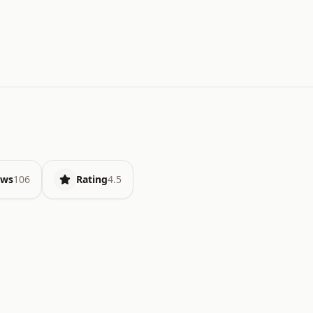
ews
106
Rating
4.5