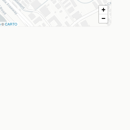
+
−
p
©
CARTO