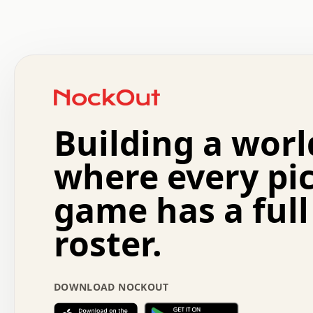
 .   .   .   .   .   .   .   .   x   x   .   .   .   .   
 .   .   .   .   .   .   .   .   .   .   .   .   .   .   
 .   .   .   .   o   .   .   .   .   .   +   .   .   .   
 o   .   .   :   .   .   .   .   .   .   x   .   .   +   
 .   +   .   .   .   .   .   .   .   .   .   +   .   .   
 .   .   +   .   .   o   .   .   .   .   .   .   :   .   
 .   .   .   o   .   .   .   .   .   .   .   .   x   .   
Building a worl
 x   .   .   .   .   .   .   .   .   .   .   .   :   .   
 .   .   .   .   .   +   .   .   .   .   .   .   .   +   
 .   .   :   .   .   .   .   .   .   .   .   o   .   .   
where every pi
 .   .   .   x   .   .   .   .   .   .   :   .   .   o   
 .   .   .   .   .   :   .   .   .   .   o   .   .   .   
game has a full
 .   +   .   .   :   .   .   .   .   .   .   .   .   .   
 .   .   .   .   .   .   .   .   :   .   .   .   .   .   
roster.
 .   .   .   .   .   .   .   .   +   .   .   x   .   .   
 .   .   .   .   .   .   :   +   .   .   .   .   .   o   
 .   .   .   .   .   .   .   .   .   .   .   .   .   .   
 .   .   .   :   o   .   .   .   .   .   .   .   +   .   
DOWNLOAD NOCKOUT
 .   .   o   .   .   .   .   x   .   .   .   .   .   .   
 :   .   .   .   .   .   .   .   .   .   +   .   .   .   