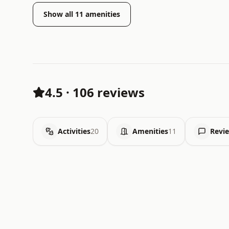
Show all
11
amenities
4.5
·
106 reviews
Activities
20
Amenities
11
Revi