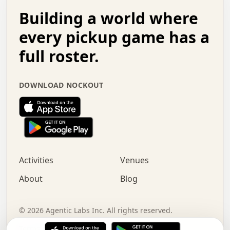
.   .   .   o   .   .   .   .   .   .   .   .   x   .   .
Building a world where
x   .   .   .   .   .   .   .   .   .   .   .   :   .   .
.   .   .   .   .   +   .   .   .   .   .   .   .   +   .
every pickup game has a
.   .   :   .   .   .   .   .   .   .   .   o   .   .   .
full roster.
.   .   .   x   .   .   .   .   .   .   :   .   .   o   .
.   .   .   .   .   :   .   .   .   .   o   .   .   .   .
.   +   .   .   :   .   .   .   .   .   .   .   .   .   x
DOWNLOAD NOCKOUT
.   .   .   .   .   .   .   .   :   .   .   .   .   .   +
.   .   .   .   .   .   .   .   +   .   .   x   .   .   .
.   .   .   .   .   .   :   +   .   .   .   .   .   o   .
.   .   .   .   .   .   .   .   .   .   .   .   .   .   .
.   .   .   :   o   .   .   .   .   .   .   .   +   .   .
.   .   o   .   .   .   .   x   .   .   .   .   .   .   .
:   .   .   .   .   .   .   .   .   .   +   .   .   .   .
Activities
Venues
.   +   .   o   .   .   .   .   o   .   .   .   .   o   .
.   .   .   .   .   x   +   .   .   .   .   .   .   .   .
About
Blog
.   .   +   .   .   .   .   .   .   .   .   :   .   x   .
+   .   .   .   .   .   .   .   .   .   .   .   .   .   .
.   .   .   x   .   o   .   +   .   :   .   .   .   .   .
©
2026
Agentic Labs Inc. All rights reserved.
.   .   .   .   .   .   .   .   .   .   .   .   .   .   
Terms of Service
Privacy Policy