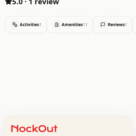
5.0
·
1 review
Activities
1
Amenities
11
Reviews
1
.   .   .   .   .   .   .   .   x   x   .   .   .   .   .
.   .   .   .   .   .   .   .   .   .   .   .   .   .   .
.   .   .   .   o   .   .   .   .   .   +   .   .   .   .
o   .   .   :   .   .   .   .   .   .   x   .   .   +   .
.   +   .   .   .   .   .   .   .   .   .   +   .   .   .
.   .   +   .   .   o   .   .   .   .   .   .   :   .   .