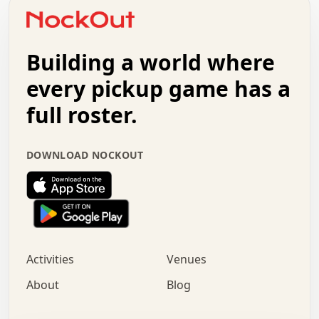
o   .   .   :   .   .   .   .   .   .   x   .   .   +   .
.   +   .   .   .   .   .   .   .   .   .   +   .   .   .
.   .   +   .   .   o   .   .   .   .   .   .   :   .   .
.   .   .   o   .   .   .   .   .   .   .   .   x   .   .
Building a world where
x   .   .   .   .   .   .   .   .   .   .   .   :   .   .
.   .   .   .   .   +   .   .   .   .   .   .   .   +   .
every pickup game has a
.   .   :   .   .   .   .   .   .   .   .   o   .   .   .
full roster.
.   .   .   x   .   .   .   .   .   .   :   .   .   o   .
.   .   .   .   .   :   .   .   .   .   o   .   .   .   .
.   +   .   .   :   .   .   .   .   .   .   .   .   .   x
DOWNLOAD NOCKOUT
.   .   .   .   .   .   .   .   :   .   .   .   .   .   +
.   .   .   .   .   .   .   .   +   .   .   x   .   .   .
.   .   .   .   .   .   :   +   .   .   .   .   .   o   .
.   .   .   .   .   .   .   .   .   .   .   .   .   .   .
.   .   .   :   o   .   .   .   .   .   .   .   +   .   .
.   .   o   .   .   .   .   x   .   .   .   .   .   .   .
:   .   .   .   .   .   .   .   .   .   +   .   .   .   .
Activities
Venues
.   +   .   o   .   .   .   .   o   .   .   .   .   o   .
.   .   .   .   .   x   +   .   .   .   .   .   .   .   .
About
Blog
.   .   +   .   .   .   .   .   .   .   .   :   .   x   .
+   .   .   .   .   .   .   .   .   .   .   .   .   .   .
.   .   .   x   .   o   .   +   .   :   .   .   .   .   .