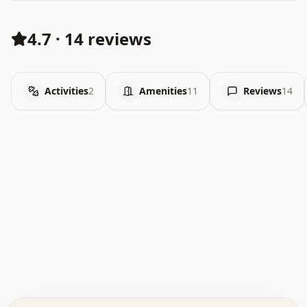
4.7
·
14 reviews
Activities
2
Amenities
11
Reviews
14
.   .   .   .   .   .   .   .   x   x   .   .   .   .   .
.   .   .   .   .   .   .   .   .   .   .   .   .   .   .
.   .   .   .   o   .   .   .   .   .   +   .   .   .   .