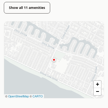
Show all
11
amenities
+
−
©
OpenStreetMap
©
CARTO