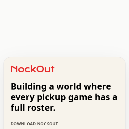
.   .   .   .   .   .   .   .   x   x   .   .   .   .   .
.   .   .   .   .   .   .   .   .   .   .   .   .   .   .
.   .   .   .   o   .   .   .   .   .   +   .   .   .   .
o   .   .   :   .   .   .   .   .   .   x   .   .   +   .
.   +   .   .   .   .   .   .   .   .   .   +   .   .   .
.   .   +   .   .   o   .   .   .   .   .   .   :   .   .
.   .   .   o   .   .   .   .   .   .   .   .   x   .   .
Building a world where
x   .   .   .   .   .   .   .   .   .   .   .   :   .   .
.   .   .   .   .   +   .   .   .   .   .   .   .   +   .
every pickup game has a
.   .   :   .   .   .   .   .   .   .   .   o   .   .   .
full roster.
.   .   .   x   .   .   .   .   .   .   :   .   .   o   .
.   .   .   .   .   :   .   .   .   .   o   .   .   .   .
.   +   .   .   :   .   .   .   .   .   .   .   .   .   x
DOWNLOAD NOCKOUT
.   .   .   .   .   .   .   .   :   .   .   .   .   .   +