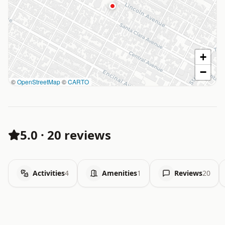
+
−
©
OpenStreetMap
©
CARTO
5.0
·
20 reviews
Activities
4
Amenities
1
Reviews
20