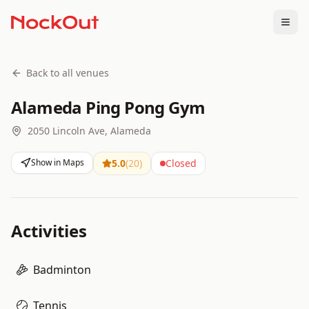
Togg
Back to all venues
Alameda Ping Pong Gym
2050 Lincoln Ave, Alameda
Show in Maps
5.0
(
20
)
Closed
Activities
Badminton
Tennis