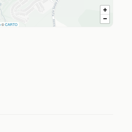
+
−
p
©
CARTO