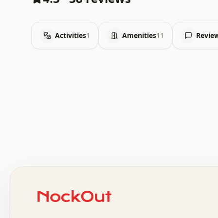
Activities
1
Amenities
11
Revie
 .   .   .   .   .   .   .   .   x   x   .   .   .   .   
 .   .   .   .   .   .   .   .   .   .   .   .   .   .   
 .   .   .   .   o   .   .   .   .   .   +   .   .   .   
 o   .   .   :   .   .   .   .   .   .   x   .   .   +   
 .   +   .   .   .   .   .   .   .   .   .   +   .   .   
 .   .   +   .   .   o   .   .   .   .   .   .   :   .   
 .   .   .   o   .   .   .   .   .   .   .   .   x   .   
 x   .   .   .   .   .   .   .   .   .   .   .   :   .   