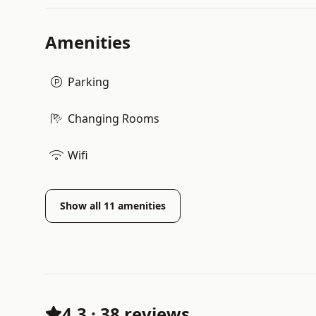
Amenities
Parking
Changing Rooms
Wifi
Show all
11
amenities
4.3
·
38 reviews