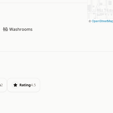
©
OpenStreetMa
Washrooms
s
2
Rating
4.5