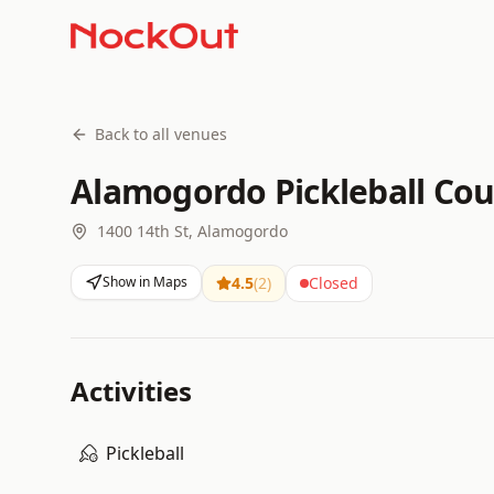
Back to all venues
Alamogordo Pickleball Cou
1400 14th St, Alamogordo
Show in Maps
4.5
(
2
)
Closed
Activities
Pickleball