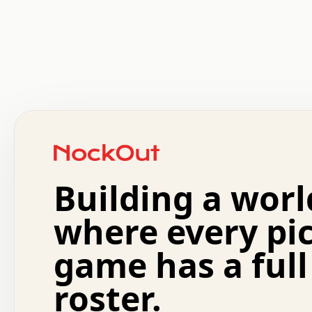
 .   .   .   .   .   .   .   .   x   x   .   .   .   .   
 .   .   .   .   .   .   .   .   .   .   .   .   .   .   
 .   .   .   .   o   .   .   .   .   .   +   .   .   .   
 o   .   .   :   .   .   .   .   .   .   x   .   .   +   
 .   +   .   .   .   .   .   .   .   .   .   +   .   .   
 .   .   +   .   .   o   .   .   .   .   .   .   :   .   
 .   .   .   o   .   .   .   .   .   .   .   .   x   .   
Building a worl
 x   .   .   .   .   .   .   .   .   .   .   .   :   .   
 .   .   .   .   .   +   .   .   .   .   .   .   .   +   
 .   .   :   .   .   .   .   .   .   .   .   o   .   .   
where every pi
 .   .   .   x   .   .   .   .   .   .   :   .   .   o   
 .   .   .   .   .   :   .   .   .   .   o   .   .   .   
game has a full
 .   +   .   .   :   .   .   .   .   .   .   .   .   .   
 .   .   .   .   .   .   .   .   :   .   .   .   .   .   
roster.
 .   .   .   .   .   .   .   .   +   .   .   x   .   .   
 .   .   .   .   .   .   :   +   .   .   .   .   .   o   