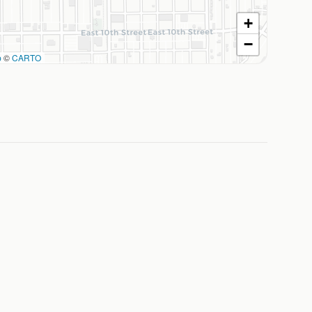
+
−
p
©
CARTO