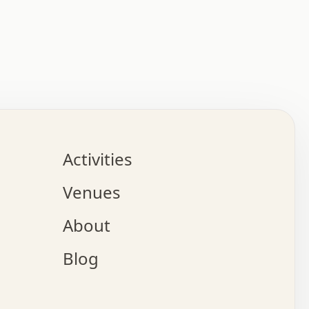
:   :   .   .   .   .   .   .   .   .   .   .   .   .   
.   .   .   :   .   .   +   .   .   o   .   .   x   .   
.   .   .   .   +   o   .   .   .   .   :   +   .   .   
.   .   .   .   o   .   .   .   .   .   .   .   .   .   
.   .   .   +   .   .   .   .   .   .   .   .   .   +   
.   .   .   .   .   .   .   .   .   x   .   .   .   .   
Activities
.   o   .   .   .   .   .   .   .   .   x   .   .   .   
.   .   .   o   .   .   .   x   .   .   .   .   .   .   
Venues
x   .   .   .   :   .   .   .   x   .   .   .   :   .   
o   .   .   .   +   .   .   .   .   .   .   .   .   x   
About
.   .   .   x   .   .   .   .   .   .   :   .   .   .   
.   .   .   .   .   .   +   .   .   .   .   x   .   .   
Blog
.   .   .   .   .   x   .   .   o   .   .   .   .   .   
.   .   .   .   .   .   .   .   .   .   .   .   .   .   
.   x   .   .   .   .   .   +   .   .   x   .   .   .   
.   .   .   .   .   +   o   .   .   .   .   .   x   .   