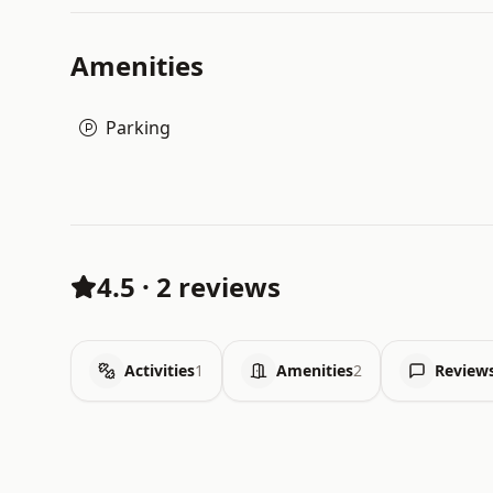
Amenities
Parking
4.5
·
2 reviews
Activities
1
Amenities
2
Review