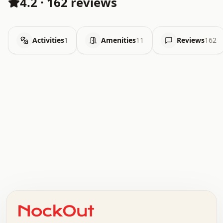
4.2
·
162 reviews
Activities
1
Amenities
11
Reviews
162
.   .   .   .   .   .   .   .   x   x   .   .   .   .   .
.   .   .   .   .   .   .   .   .   .   .   .   .   .   .
.   .   .   .   o   .   .   .   .   .   +   .   .   .   .
o   .   .   :   .   .   .   .   .   .   x   .   .   +   .
.   +   .   .   .   .   .   .   .   .   .   +   .   .   .
.   .   +   .   .   o   .   .   .   .   .   .   :   .   .