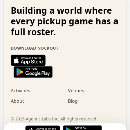
.   .   .   o   .   .   .   .   .   .   .   .   x   .   .
Building a world where
x   .   .   .   .   .   .   .   .   .   .   .   :   .   .
.   .   .   .   .   +   .   .   .   .   .   .   .   +   .
every pickup game has a
.   .   :   .   .   .   .   .   .   .   .   o   .   .   .
full roster.
.   .   .   x   .   .   .   .   .   .   :   .   .   o   .
.   .   .   .   .   :   .   .   .   .   o   .   .   .   .
.   +   .   .   :   .   .   .   .   .   .   .   .   .   x
DOWNLOAD NOCKOUT
.   .   .   .   .   .   .   .   :   .   .   .   .   .   +
.   .   .   .   .   .   .   .   +   .   .   x   .   .   .
.   .   .   .   .   .   :   +   .   .   .   .   .   o   .
.   .   .   .   .   .   .   .   .   .   .   .   .   .   .
.   .   .   :   o   .   .   .   .   .   .   .   +   .   .
.   .   o   .   .   .   .   x   .   .   .   .   .   .   .
:   .   .   .   .   .   .   .   .   .   +   .   .   .   .
Activities
Venues
.   +   .   o   .   .   .   .   o   .   .   .   .   o   .
.   .   .   .   .   x   +   .   .   .   .   .   .   .   .
About
Blog
.   .   +   .   .   .   .   .   .   .   .   :   .   x   .
+   .   .   .   .   .   .   .   .   .   .   .   .   .   .
.   .   .   x   .   o   .   +   .   :   .   .   .   .   .
©
2026
Agentic Labs Inc. All rights reserved.
.   .   .   .   .   .   .   .   .   .   .   .   .   .   
Terms of Service
Privacy Policy