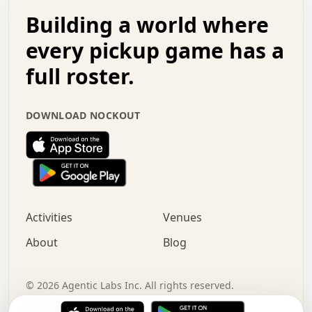
.   .   .   o   .   .   .   .   .   .   .   .   x   .   .
Building a world where
x   .   .   .   .   .   .   .   .   .   .   .   :   .   .
.   .   .   .   .   +   .   .   .   .   .   .   .   +   .
every pickup game has a
.   .   :   .   .   .   .   .   .   .   .   o   .   .   .
full roster.
.   .   .   x   .   .   .   .   .   .   :   .   .   o   .
.   .   .   .   .   :   .   .   .   .   o   .   .   .   .
.   +   .   .   :   .   .   .   .   .   .   .   .   .   x
DOWNLOAD NOCKOUT
.   .   .   .   .   .   .   .   :   .   .   .   .   .   +
.   .   .   .   .   .   .   .   +   .   .   x   .   .   .
.   .   .   .   .   .   :   +   .   .   .   .   .   o   .
.   .   .   .   .   .   .   .   .   .   .   .   .   .   .
.   .   .   :   o   .   .   .   .   .   .   .   +   .   .
.   .   o   .   .   .   .   x   .   .   .   .   .   .   .
:   .   .   .   .   .   .   .   .   .   +   .   .   .   .
Activities
Venues
.   +   .   o   .   .   .   .   o   .   .   .   .   o   .
.   .   .   .   .   x   +   .   .   .   .   .   .   .   .
About
Blog
.   .   +   .   .   .   .   .   .   .   .   :   .   x   .
+   .   .   .   .   .   .   .   .   .   .   .   .   .   .
.   .   .   x   .   o   .   +   .   :   .   .   .   .   .
©
2026
Agentic Labs Inc. All rights reserved.
.   .   .   .   .   .   .   .   .   .   .   .   .   .   
Terms of Service
Privacy Policy