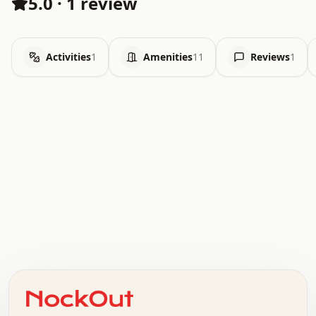
5.0
·
1 review
Activities
1
Amenities
11
Reviews
1
.   .   .   .   .   .   .   .   x   x   .   .   .   .   .
.   .   .   .   .   .   .   .   .   .   .   .   .   .   .
.   .   .   .   o   .   .   .   .   .   +   .   .   .   .
o   .   .   :   .   .   .   .   .   .   x   .   .   +   .
.   +   .   .   .   .   .   .   .   .   .   +   .   .   .
.   .   +   .   .   o   .   .   .   .   .   .   :   .   .