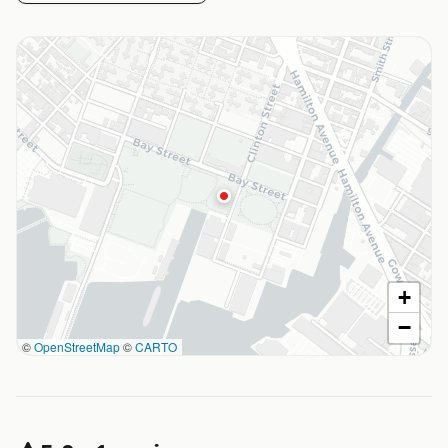
+
−
©
OpenStreetMap
©
CARTO