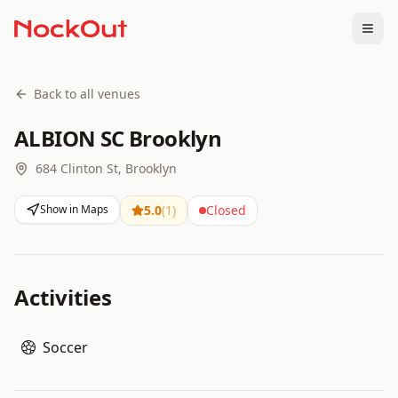
Togg
Back to all venues
ALBION SC Brooklyn
684 Clinton St, Brooklyn
Show in Maps
5.0
(
1
)
Closed
Activities
Soccer