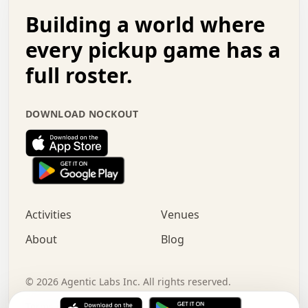
.   .   .   o   .   .   .   .   .   .   .   .   x   .   .
Building a world where
x   .   .   .   .   .   .   .   .   .   .   .   :   .   .
.   .   .   .   .   +   .   .   .   .   .   .   .   +   .
every pickup game has a
.   .   :   .   .   .   .   .   .   .   .   o   .   .   .
full roster.
.   .   .   x   .   .   .   .   .   .   :   .   .   o   .
.   .   .   .   .   :   .   .   .   .   o   .   .   .   .
.   +   .   .   :   .   .   .   .   .   .   .   .   .   x
DOWNLOAD NOCKOUT
.   .   .   .   .   .   .   .   :   .   .   .   .   .   +
.   .   .   .   .   .   .   .   +   .   .   x   .   .   .
.   .   .   .   .   .   :   +   .   .   .   .   .   o   .
.   .   .   .   .   .   .   .   .   .   .   .   .   .   .
.   .   .   :   o   .   .   .   .   .   .   .   +   .   .
.   .   o   .   .   .   .   x   .   .   .   .   .   .   .
:   .   .   .   .   .   .   .   .   .   +   .   .   .   .
Activities
Venues
.   +   .   o   .   .   .   .   o   .   .   .   .   o   .
.   .   .   .   .   x   +   .   .   .   .   .   .   .   .
About
Blog
.   .   +   .   .   .   .   .   .   .   .   :   .   x   .
+   .   .   .   .   .   .   .   .   .   .   .   .   .   .
.   .   .   x   .   o   .   +   .   :   .   .   .   .   .
©
2026
Agentic Labs Inc. All rights reserved.
.   .   .   .   .   .   .   .   .   .   .   .   .   .   
Terms of Service
Privacy Policy