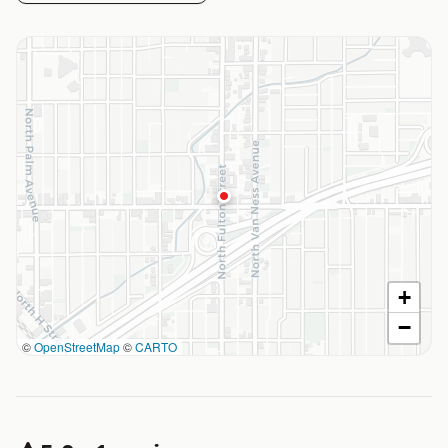
+
−
©
OpenStreetMap
©
CARTO