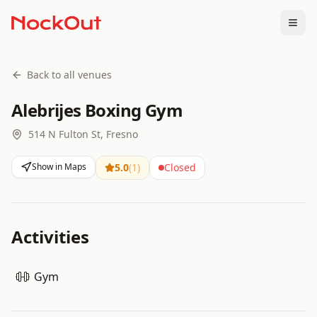
Togg
Back to all venues
Alebrijes Boxing Gym
514 N Fulton St, Fresno
Show in Maps
5.0
(
1
)
Closed
Activities
Gym