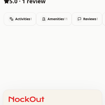
5.0
·
1 review
Activities
1
Amenities
11
Reviews
1
.   .   .   .   .   .   .   .   x   x   .   .   .   .   .
.   .   .   .   .   .   .   .   .   .   .   .   .   .   .
.   .   .   .   o   .   .   .   .   .   +   .   .   .   .
o   .   .   :   .   .   .   .   .   .   x   .   .   +   .
.   +   .   .   .   .   .   .   .   .   .   +   .   .   .
.   .   +   .   .   o   .   .   .   .   .   .   :   .   .