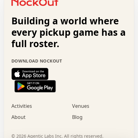
.   +   .   .   .   .   .   .   .   .   .   +   .   .   .
.   .   +   .   .   o   .   .   .   .   .   .   :   .   .
.   .   .   o   .   .   .   .   .   .   .   .   x   .   .
Building a world where
x   .   .   .   .   .   .   .   .   .   .   .   :   .   .
.   .   .   .   .   +   .   .   .   .   .   .   .   +   .
every pickup game has a
.   .   :   .   .   .   .   .   .   .   .   o   .   .   .
full roster.
.   .   .   x   .   .   .   .   .   .   :   .   .   o   .
.   .   .   .   .   :   .   .   .   .   o   .   .   .   .
.   +   .   .   :   .   .   .   .   .   .   .   .   .   x
DOWNLOAD NOCKOUT
.   .   .   .   .   .   .   .   :   .   .   .   .   .   +
.   .   .   .   .   .   .   .   +   .   .   x   .   .   .
.   .   .   .   .   .   :   +   .   .   .   .   .   o   .
.   .   .   .   .   .   .   .   .   .   .   .   .   .   .
.   .   .   :   o   .   .   .   .   .   .   .   +   .   .
.   .   o   .   .   .   .   x   .   .   .   .   .   .   .
:   .   .   .   .   .   .   .   .   .   +   .   .   .   .
Activities
Venues
.   +   .   o   .   .   .   .   o   .   .   .   .   o   .
.   .   .   .   .   x   +   .   .   .   .   .   .   .   .
About
Blog
.   .   +   .   .   .   .   .   .   .   .   :   .   x   .
+   .   .   .   .   .   .   .   .   .   .   .   .   .   .
.   .   .   x   .   o   .   +   .   :   .   .   .   .   .
©
2026
Agentic Labs Inc. All rights reserved.