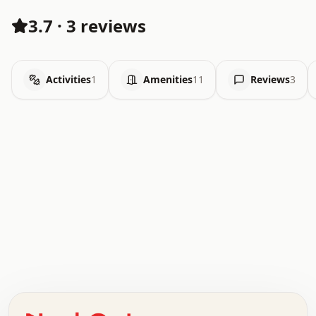
3.7
·
3 reviews
Activities
1
Amenities
11
Reviews
3
.   .   .   .   .   .   .   .   x   x   .   .   .   .   .
.   .   .   .   .   .   .   .   .   .   .   .   .   .   .
.   .   .   .   o   .   .   .   .   .   +   .   .   .   .
o   .   .   :   .   .   .   .   .   .   x   .   .   +   .