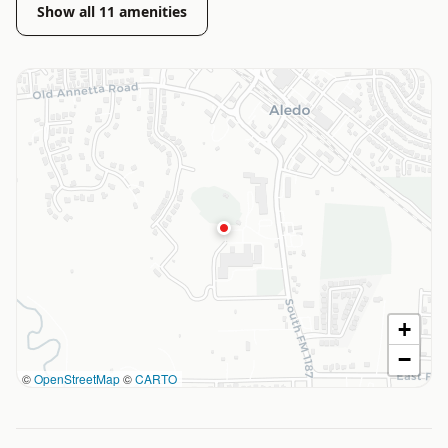
Show all
11
amenities
+
−
©
OpenStreetMap
©
CARTO