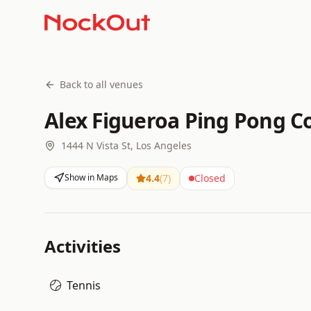
Back to all venues
Alex Figueroa Ping Pong C
1444 N Vista St, Los Angeles
Show in Maps
4.4
(
7
)
Closed
Activities
Tennis