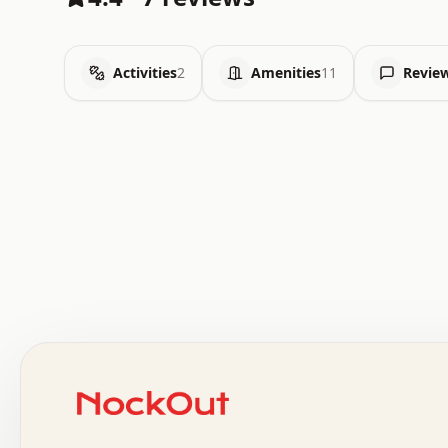
Activities
2
Amenities
11
Revie
 .   .   .   .   .   .   .   .   x   x   .   .   .   .   
 .   .   .   .   .   .   .   .   .   .   .   .   .   .   
 .   .   .   .   o   .   .   .   .   .   +   .   .   .   
 o   .   .   :   .   .   .   .   .   .   x   .   .   +   
 .   +   .   .   .   .   .   .   .   .   .   +   .   .   
 .   .   +   .   .   o   .   .   .   .   .   .   :   .   
 .   .   .   o   .   .   .   .   .   .   .   .   x   .   
 x   .   .   .   .   .   .   .   .   .   .   .   :   .   