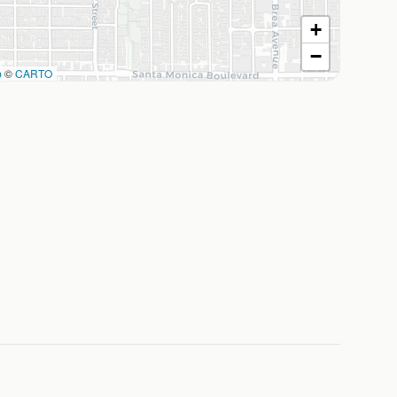
+
−
p
©
CARTO