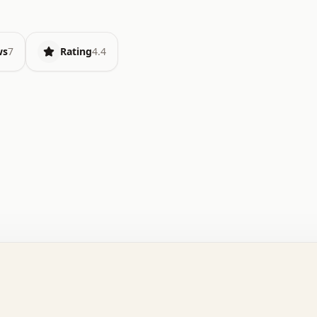
ws
7
Rating
4.4
.   o   .   .   .   .   .   +   +   .   .   .   .   .   
.   .   +   .   .   o   .   .   x   .   .   .   .   .   
.   .   :   .   .   .   .   .   .   .   .   .   .   x   
.   .   .   .   .   x   .   .   .   .   .   .   :   .   
.   .   .   .   .   .   .   +   .   .   .   .   .   .   
.   .   x   .   .   .   .   .   .   +   .   .   o   .   
.   .   o   .   .   .   .   .   .   .   .   x   .   .   
.   .   +   .   .   .   .   .   .   :   .   .   .   +   