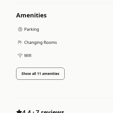
Amenities
Parking
Changing Rooms
Wifi
Show all
11
amenities
4.4
·
7 reviews