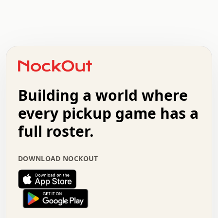
.   .   .   .   .   .   .   .   x   x   .   .   .   .   .
.   .   .   .   .   .   .   .   .   .   .   .   .   .   .
.   .   .   .   o   .   .   .   .   .   +   .   .   .   .
o   .   .   :   .   .   .   .   .   .   x   .   .   +   .
.   +   .   .   .   .   .   .   .   .   .   +   .   .   .
.   .   +   .   .   o   .   .   .   .   .   .   :   .   .
.   .   .   o   .   .   .   .   .   .   .   .   x   .   .
Building a world where
x   .   .   .   .   .   .   .   .   .   .   .   :   .   .
.   .   .   .   .   +   .   .   .   .   .   .   .   +   .
every pickup game has a
.   .   :   .   .   .   .   .   .   .   .   o   .   .   .
full roster.
.   .   .   x   .   .   .   .   .   .   :   .   .   o   .
.   .   .   .   .   :   .   .   .   .   o   .   .   .   .
.   +   .   .   :   .   .   .   .   .   .   .   .   .   x
DOWNLOAD NOCKOUT
.   .   .   .   .   .   .   .   :   .   .   .   .   .   +
.   .   .   .   .   .   .   .   +   .   .   x   .   .   .
.   .   .   .   .   .   :   +   .   .   .   .   .   o   .
.   .   .   .   .   .   .   .   .   .   .   .   .   .   .
.   .   .   :   o   .   .   .   .   .   .   .   +   .   .
.   .   o   .   .   .   .   x   .   .   .   .   .   .   .