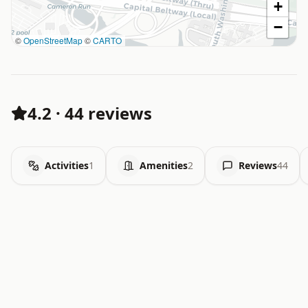
+
−
©
OpenStreetMap
©
CARTO
4.2
·
44 reviews
Activities
1
Amenities
2
Reviews
44