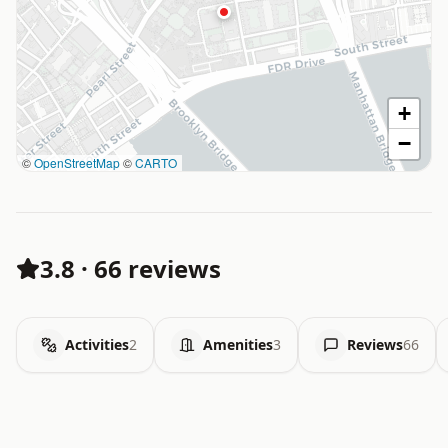
+
−
©
OpenStreetMap
©
CARTO
3.8
·
66 reviews
Activities
2
Amenities
3
Reviews
66