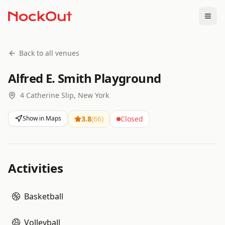
Togg
Back to all venues
Alfred E. Smith Playground
4 Catherine Slip, New York
Show in Maps
3.8
(
66
)
Closed
Activities
Basketball
Volleyball