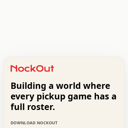
.   .   .   .   .   .   .   .   x   x   .   .   .   .   .
.   .   .   .   .   .   .   .   .   .   .   .   .   .   .
.   .   .   .   o   .   .   .   .   .   +   .   .   .   .
o   .   .   :   .   .   .   .   .   .   x   .   .   +   .
.   +   .   .   .   .   .   .   .   .   .   +   .   .   .
.   .   +   .   .   o   .   .   .   .   .   .   :   .   .
.   .   .   o   .   .   .   .   .   .   .   .   x   .   .
Building a world where
x   .   .   .   .   .   .   .   .   .   .   .   :   .   .
.   .   .   .   .   +   .   .   .   .   .   .   .   +   .
every pickup game has a
.   .   :   .   .   .   .   .   .   .   .   o   .   .   .
full roster.
.   .   .   x   .   .   .   .   .   .   :   .   .   o   .
.   .   .   .   .   :   .   .   .   .   o   .   .   .   .
.   +   .   .   :   .   .   .   .   .   .   .   .   .   x
DOWNLOAD NOCKOUT
.   .   .   .   .   .   .   .   :   .   .   .   .   .   +