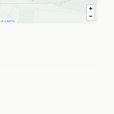
+
−
p
©
CARTO