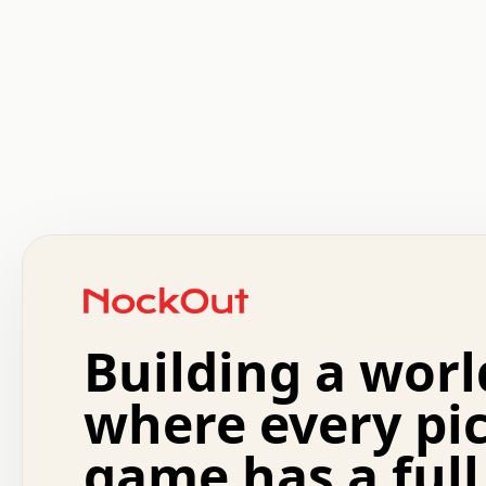
 .   .   .   .   .   .   .   .   x   x   .   .   .   .   
 .   .   .   .   .   .   .   .   .   .   .   .   .   .   
 .   .   .   .   o   .   .   .   .   .   +   .   .   .   
 o   .   .   :   .   .   .   .   .   .   x   .   .   +   
 .   +   .   .   .   .   .   .   .   .   .   +   .   .   
 .   .   +   .   .   o   .   .   .   .   .   .   :   .   
 .   .   .   o   .   .   .   .   .   .   .   .   x   .   
Building a worl
 x   .   .   .   .   .   .   .   .   .   .   .   :   .   
 .   .   .   .   .   +   .   .   .   .   .   .   .   +   
 .   .   :   .   .   .   .   .   .   .   .   o   .   .   
where every pi
 .   .   .   x   .   .   .   .   .   .   :   .   .   o   
 .   .   .   .   .   :   .   .   .   .   o   .   .   .   
game has a full
 .   +   .   .   :   .   .   .   .   .   .   .   .   .   
 .   .   .   .   .   .   .   .   :   .   .   .   .   .   