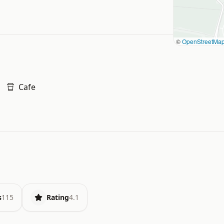
©
OpenStreetMa
Cafe
s
115
Rating
4.1