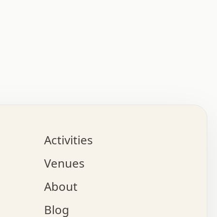
:   :   .   .   .   .   .   .   .   .   .   .   .   .   
.   .   .   :   .   .   +   .   .   o   .   .   x   .   
.   .   .   .   +   o   .   .   .   .   :   +   .   .   
.   .   .   .   o   .   .   .   .   .   .   .   .   .   
.   .   .   +   .   .   .   .   .   .   .   .   .   +   
.   .   .   .   .   .   .   .   .   x   .   .   .   .   
Activities
.   o   .   .   .   .   .   .   .   .   x   .   .   .   
.   .   .   o   .   .   .   x   .   .   .   .   .   .   
Venues
x   .   .   .   :   .   .   .   x   .   .   .   :   .   
o   .   .   .   +   .   .   .   .   .   .   .   .   x   
About
.   .   .   x   .   .   .   .   .   .   :   .   .   .   
.   .   .   .   .   .   +   .   .   .   .   x   .   .   
Blog
.   .   .   .   .   x   .   .   o   .   .   .   .   .   
.   .   .   .   .   .   .   .   .   .   .   .   .   .   