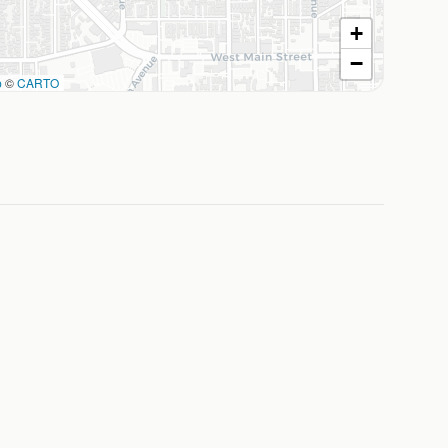
+
−
p
©
CARTO