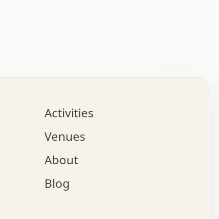
:   :   .   .   .   .   .   .   .   .   .   .   .   .   
.   .   .   :   .   .   +   .   .   o   .   .   x   .   
.   .   .   .   +   o   .   .   .   .   :   +   .   .   
.   .   .   .   o   .   .   .   .   .   .   .   .   .   
.   .   .   +   .   .   .   .   .   .   .   .   .   +   
.   .   .   .   .   .   .   .   .   x   .   .   .   .   
Activities
.   o   .   .   .   .   .   .   .   .   x   .   .   .   
.   .   .   o   .   .   .   x   .   .   .   .   .   .   
Venues
x   .   .   .   :   .   .   .   x   .   .   .   :   .   
o   .   .   .   +   .   .   .   .   .   .   .   .   x   
About
.   .   .   x   .   .   .   .   .   .   :   .   .   .   
.   .   .   .   .   .   +   .   .   .   .   x   .   .   
Blog
.   .   .   .   .   x   .   .   o   .   .   .   .   .   
.   .   .   .   .   .   .   .   .   .   .   .   .   .   
.   x   .   .   .   .   .   +   .   .   x   .   .   .   
.   .   .   .   .   +   o   .   .   .   .   .   x   .   