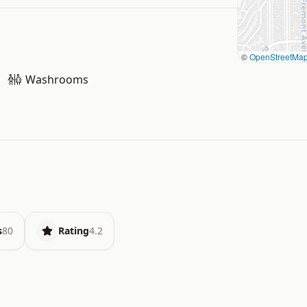
©
OpenStreetMa
Washrooms
s
80
Rating
4.2