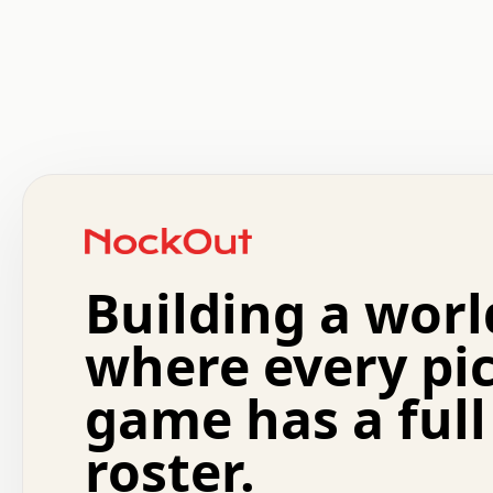
 .   .   .   .   .   .   .   .   x   x   .   .   .   .   
 .   .   .   .   .   .   .   .   .   .   .   .   .   .   
 .   .   .   .   o   .   .   .   .   .   +   .   .   .   
 o   .   .   :   .   .   .   .   .   .   x   .   .   +   
 .   +   .   .   .   .   .   .   .   .   .   +   .   .   
 .   .   +   .   .   o   .   .   .   .   .   .   :   .   
 .   .   .   o   .   .   .   .   .   .   .   .   x   .   
Building a worl
 x   .   .   .   .   .   .   .   .   .   .   .   :   .   
 .   .   .   .   .   +   .   .   .   .   .   .   .   +   
 .   .   :   .   .   .   .   .   .   .   .   o   .   .   
where every pi
 .   .   .   x   .   .   .   .   .   .   :   .   .   o   
 .   .   .   .   .   :   .   .   .   .   o   .   .   .   
game has a full
 .   +   .   .   :   .   .   .   .   .   .   .   .   .   
 .   .   .   .   .   .   .   .   :   .   .   .   .   .   
roster.
 .   .   .   .   .   .   .   .   +   .   .   x   .   .   
 .   .   .   .   .   .   :   +   .   .   .   .   .   o   