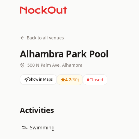
Back to all venues
Alhambra Park Pool
500 N Palm Ave, Alhambra
Show in Maps
4.2
(
80
)
Closed
Activities
Swimming