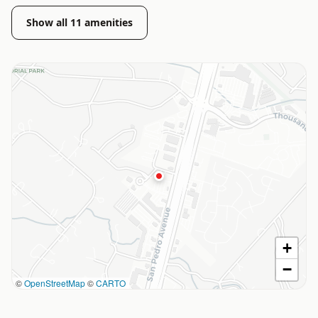
Show all
11
amenities
+
−
©
OpenStreetMap
©
CARTO