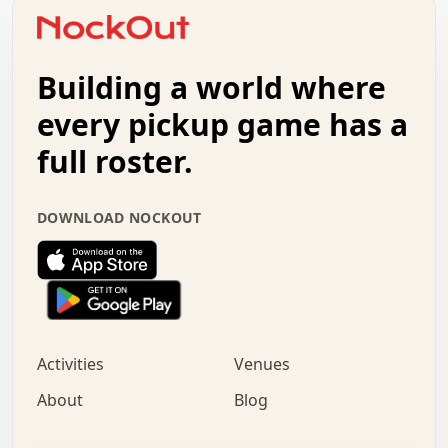
o   .   .   :   .   .   .   .   .   .   x   .   .   +   .
.   +   .   .   .   .   .   .   .   .   .   +   .   .   .
.   .   +   .   .   o   .   .   .   .   .   .   :   .   .
.   .   .   o   .   .   .   .   .   .   .   .   x   .   .
Building a world where
x   .   .   .   .   .   .   .   .   .   .   .   :   .   .
.   .   .   .   .   +   .   .   .   .   .   .   .   +   .
every pickup game has a
.   .   :   .   .   .   .   .   .   .   .   o   .   .   .
full roster.
.   .   .   x   .   .   .   .   .   .   :   .   .   o   .
.   .   .   .   .   :   .   .   .   .   o   .   .   .   .
.   +   .   .   :   .   .   .   .   .   .   .   .   .   x
DOWNLOAD NOCKOUT
.   .   .   .   .   .   .   .   :   .   .   .   .   .   +
.   .   .   .   .   .   .   .   +   .   .   x   .   .   .
.   .   .   .   .   .   :   +   .   .   .   .   .   o   .
.   .   .   .   .   .   .   .   .   .   .   .   .   .   .
.   .   .   :   o   .   .   .   .   .   .   .   +   .   .
.   .   o   .   .   .   .   x   .   .   .   .   .   .   .
:   .   .   .   .   .   .   .   .   .   +   .   .   .   .
Activities
Venues
.   +   .   o   .   .   .   .   o   .   .   .   .   o   .
.   .   .   .   .   x   +   .   .   .   .   .   .   .   .
About
Blog
.   .   +   .   .   .   .   .   .   .   .   :   .   x   .
+   .   .   .   .   .   .   .   .   .   .   .   .   .   .
.   .   .   x   .   o   .   +   .   :   .   .   .   .   .