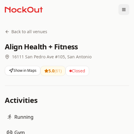
Togg
Back to all venues
Align Health + Fitness
16111 San Pedro Ave #105, San Antonio
Show in Maps
5.0
(
61
)
Closed
Activities
Running
Gym