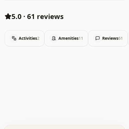
5.0
·
61 reviews
Activities
2
Amenities
11
Reviews
61
.   .   .   .   .   .   .   .   x   x   .   .   .   .   .
.   .   .   .   .   .   .   .   .   .   .   .   .   .   .
.   .   .   .   o   .   .   .   .   .   +   .   .   .   .