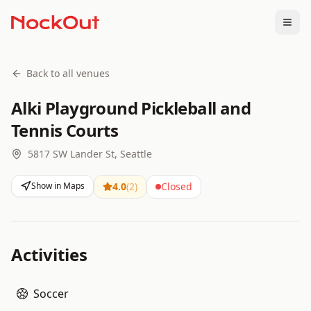
Togg
Back to all venues
Alki Playground Pickleball and
Tennis Courts
5817 SW Lander St, Seattle
Show in Maps
4.0
(
2
)
Closed
Activities
Soccer