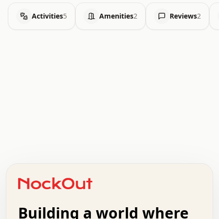
Activities
5
Amenities
2
Reviews
2
.   .   .   .   .   .   .   .   x   x   .   .   .   .   .
.   .   .   .   .   .   .   .   .   .   .   .   .   .   .
.   .   .   .   o   .   .   .   .   .   +   .   .   .   .
o   .   .   :   .   .   .   .   .   .   x   .   .   +   .
.   +   .   .   .   .   .   .   .   .   .   +   .   .   .
.   .   +   .   .   o   .   .   .   .   .   .   :   .   .
.   .   .   o   .   .   .   .   .   .   .   .   x   .   .
Building a world where
x   .   .   .   .   .   .   .   .   .   .   .   :   .   .