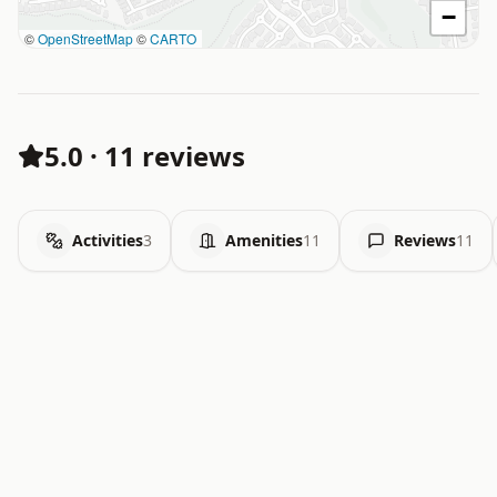
−
©
OpenStreetMap
©
CARTO
5.0
·
11 reviews
Activities
3
Amenities
11
Reviews
11