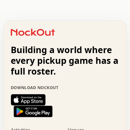
.   .   .   .   .   .   .   .   x   x   .   .   .   .   .
.   .   .   .   .   .   .   .   .   .   .   .   .   .   .
.   .   .   .   o   .   .   .   .   .   +   .   .   .   .
o   .   .   :   .   .   .   .   .   .   x   .   .   +   .
.   +   .   .   .   .   .   .   .   .   .   +   .   .   .
.   .   +   .   .   o   .   .   .   .   .   .   :   .   .
.   .   .   o   .   .   .   .   .   .   .   .   x   .   .
Building a world where
x   .   .   .   .   .   .   .   .   .   .   .   :   .   .
.   .   .   .   .   +   .   .   .   .   .   .   .   +   .
every pickup game has a
.   .   :   .   .   .   .   .   .   .   .   o   .   .   .
full roster.
.   .   .   x   .   .   .   .   .   .   :   .   .   o   .
.   .   .   .   .   :   .   .   .   .   o   .   .   .   .
.   +   .   .   :   .   .   .   .   .   .   .   .   .   x
DOWNLOAD NOCKOUT
.   .   .   .   .   .   .   .   :   .   .   .   .   .   +
.   .   .   .   .   .   .   .   +   .   .   x   .   .   .
.   .   .   .   .   .   :   +   .   .   .   .   .   o   .
.   .   .   .   .   .   .   .   .   .   .   .   .   .   .
.   .   .   :   o   .   .   .   .   .   .   .   +   .   .
.   .   o   .   .   .   .   x   .   .   .   .   .   .   .
:   .   .   .   .   .   .   .   .   .   +   .   .   .   .
.   +   .   o   .   .   .   .   o   .   .   .   .   o   .