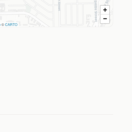
+
−
p
©
CARTO