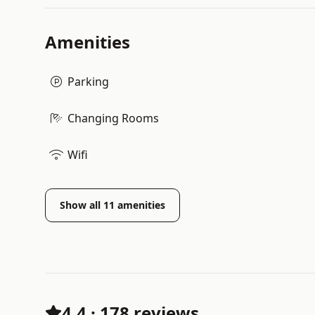
Amenities
Parking
Changing Rooms
Wifi
Show all
11
amenities
4.4
·
178 reviews