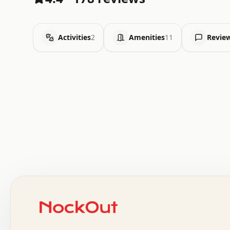
Activities
2
Amenities
11
Revie
 .   .   .   .   .   .   .   .   x   x   .   .   .   .   
 .   .   .   .   .   .   .   .   .   .   .   .   .   .   
 .   .   .   .   o   .   .   .   .   .   +   .   .   .   
 o   .   .   :   .   .   .   .   .   .   x   .   .   +   
 .   +   .   .   .   .   .   .   .   .   .   +   .   .   
 .   .   +   .   .   o   .   .   .   .   .   .   :   .   
 .   .   .   o   .   .   .   .   .   .   .   .   x   .   
 x   .   .   .   .   .   .   .   .   .   .   .   :   .   