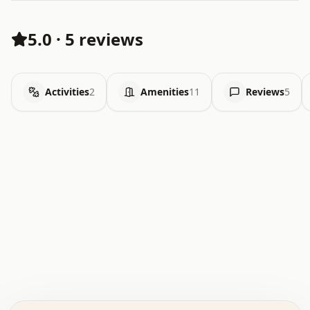
5.0
·
5 reviews
Activities
2
Amenities
11
Reviews
5
.   .   .   .   .   .   .   .   x   x   .   .   .   .   .
.   .   .   .   .   .   .   .   .   .   .   .   .   .   .
.   .   .   .   o   .   .   .   .   .   +   .   .   .   .