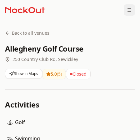
Togg
Back to all venues
Allegheny Golf Course
250 Country Club Rd, Sewickley
Show in Maps
5.0
(
5
)
Closed
Activities
Golf
Swimming