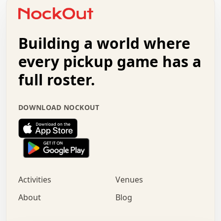
o   .   .   :   .   .   .   .   .   .   x   .   .   +   .
.   +   .   .   .   .   .   .   .   .   .   +   .   .   .
.   .   +   .   .   o   .   .   .   .   .   .   :   .   .
.   .   .   o   .   .   .   .   .   .   .   .   x   .   .
Building a world where
x   .   .   .   .   .   .   .   .   .   .   .   :   .   .
.   .   .   .   .   +   .   .   .   .   .   .   .   +   .
every pickup game has a
.   .   :   .   .   .   .   .   .   .   .   o   .   .   .
full roster.
.   .   .   x   .   .   .   .   .   .   :   .   .   o   .
.   .   .   .   .   :   .   .   .   .   o   .   .   .   .
.   +   .   .   :   .   .   .   .   .   .   .   .   .   x
DOWNLOAD NOCKOUT
.   .   .   .   .   .   .   .   :   .   .   .   .   .   +
.   .   .   .   .   .   .   .   +   .   .   x   .   .   .
.   .   .   .   .   .   :   +   .   .   .   .   .   o   .
.   .   .   .   .   .   .   .   .   .   .   .   .   .   .
.   .   .   :   o   .   .   .   .   .   .   .   +   .   .
.   .   o   .   .   .   .   x   .   .   .   .   .   .   .
:   .   .   .   .   .   .   .   .   .   +   .   .   .   .
Activities
Venues
.   +   .   o   .   .   .   .   o   .   .   .   .   o   .
.   .   .   .   .   x   +   .   .   .   .   .   .   .   .
About
Blog
.   .   +   .   .   .   .   .   .   .   .   :   .   x   .
+   .   .   .   .   .   .   .   .   .   .   .   .   .   .
.   .   .   x   .   o   .   +   .   :   .   .   .   .   .