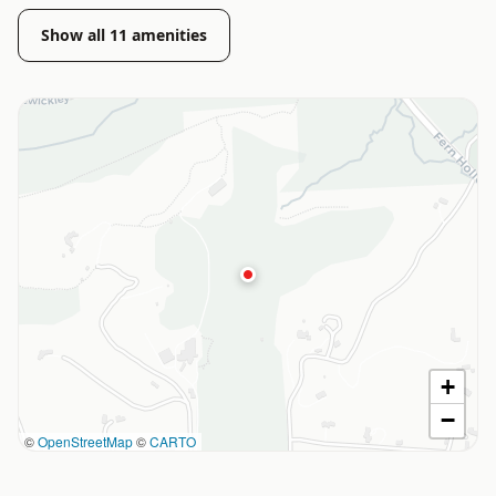
Show all
11
amenities
+
−
©
OpenStreetMap
©
CARTO