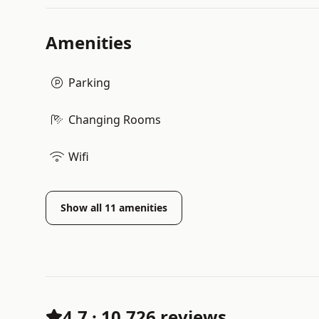
Amenities
Parking
Changing Rooms
Wifi
Show all
11
amenities
4.7
·
10,726 reviews