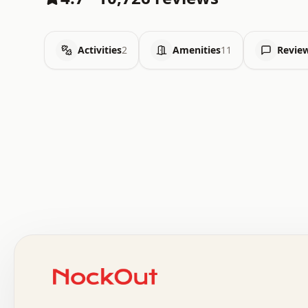
Activities
2
Amenities
11
Revie
.   .   .   .   .   .   .   .   x   x   .   .   .   .   .
.   .   .   .   .   .   .   .   .   .   .   .   .   .   .
.   .   .   .   o   .   .   .   .   .   +   .   .   .   .
o   .   .   :   .   .   .   .   .   .   x   .   .   +   .
.   +   .   .   .   .   .   .   .   .   .   +   .   .   .
.   .   +   .   .   o   .   .   .   .   .   .   :   .   .
.   .   .   o   .   .   .   .   .   .   .   .   x   .   .
x   .   .   .   .   .   .   .   .   .   .   .   :   .   .