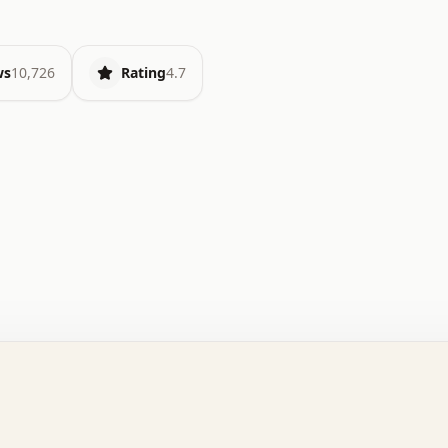
ws
10,726
Rating
4.7
   o   .   .   .   .   .   +   +   .   .   .   .   .   :
   .   +   .   .   o   .   .   x   .   .   .   .   .   .
   .   :   .   .   .   .   .   .   .   .   .   .   x   .
   .   .   .   .   x   .   .   .   .   .   .   :   .   .
   .   .   .   .   .   .   +   .   .   .   .   .   .   .
   .   x   .   .   .   .   .   .   +   .   .   o   .   .
   .   o   .   .   .   .   .   .   .   .   x   .   .   .
   .   +   .   .   .   .   .   .   :   .   .   .   +   .