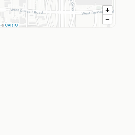
+
−
p
©
CARTO