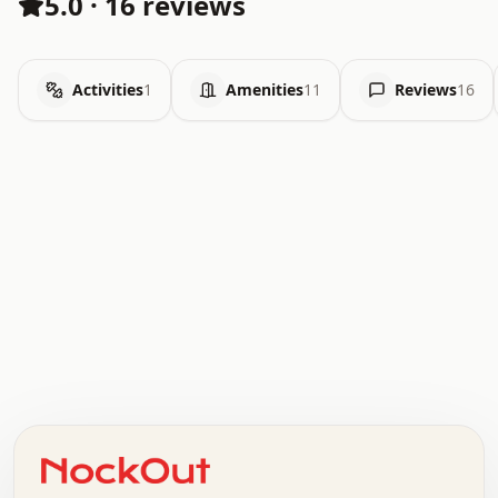
5.0
·
16 reviews
Activities
1
Amenities
11
Reviews
16
.   .   .   .   .   .   .   .   x   x   .   .   .   .   .
.   .   .   .   .   .   .   .   .   .   .   .   .   .   .
.   .   .   .   o   .   .   .   .   .   +   .   .   .   .
o   .   .   :   .   .   .   .   .   .   x   .   .   +   .
.   +   .   .   .   .   .   .   .   .   .   +   .   .   .
.   .   +   .   .   o   .   .   .   .   .   .   :   .   .