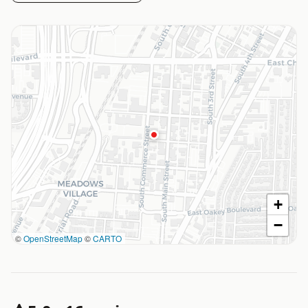
+
−
©
OpenStreetMap
©
CARTO