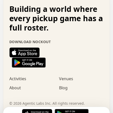
.   .   .   o   .   .   .   .   .   .   .   .   x   .   .
Building a world where
x   .   .   .   .   .   .   .   .   .   .   .   :   .   .
.   .   .   .   .   +   .   .   .   .   .   .   .   +   .
every pickup game has a
.   .   :   .   .   .   .   .   .   .   .   o   .   .   .
full roster.
.   .   .   x   .   .   .   .   .   .   :   .   .   o   .
.   .   .   .   .   :   .   .   .   .   o   .   .   .   .
.   +   .   .   :   .   .   .   .   .   .   .   .   .   x
DOWNLOAD NOCKOUT
.   .   .   .   .   .   .   .   :   .   .   .   .   .   +
.   .   .   .   .   .   .   .   +   .   .   x   .   .   .
.   .   .   .   .   .   :   +   .   .   .   .   .   o   .
.   .   .   .   .   .   .   .   .   .   .   .   .   .   .
.   .   .   :   o   .   .   .   .   .   .   .   +   .   .
.   .   o   .   .   .   .   x   .   .   .   .   .   .   .
:   .   .   .   .   .   .   .   .   .   +   .   .   .   .
Activities
Venues
.   +   .   o   .   .   .   .   o   .   .   .   .   o   .
.   .   .   .   .   x   +   .   .   .   .   .   .   .   .
About
Blog
.   .   +   .   .   .   .   .   .   .   .   :   .   x   .
+   .   .   .   .   .   .   .   .   .   .   .   .   .   .
.   .   .   x   .   o   .   +   .   :   .   .   .   .   .
©
2026
Agentic Labs Inc. All rights reserved.
.   .   .   .   .   .   .   .   .   .   .   .   .   .   
Terms of Service
Privacy Policy