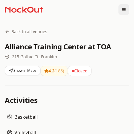
Togg
Back to all venues
Alliance Training Center at TOA
215 Gothic Ct, Franklin
Show in Maps
4.2
(
186
)
Closed
Activities
Basketball
Volleyball