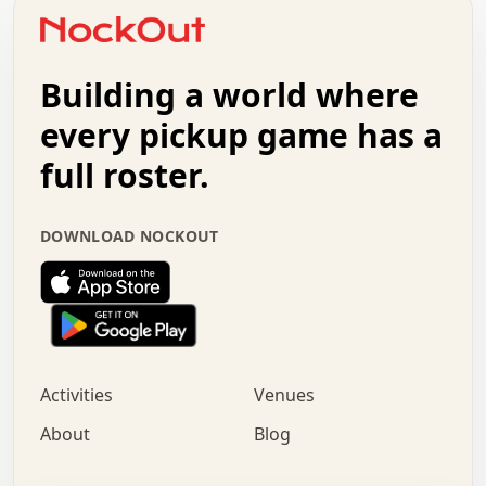
o   .   .   :   .   .   .   .   .   .   x   .   .   +   .
.   +   .   .   .   .   .   .   .   .   .   +   .   .   .
.   .   +   .   .   o   .   .   .   .   .   .   :   .   .
.   .   .   o   .   .   .   .   .   .   .   .   x   .   .
Building a world where
x   .   .   .   .   .   .   .   .   .   .   .   :   .   .
.   .   .   .   .   +   .   .   .   .   .   .   .   +   .
every pickup game has a
.   .   :   .   .   .   .   .   .   .   .   o   .   .   .
full roster.
.   .   .   x   .   .   .   .   .   .   :   .   .   o   .
.   .   .   .   .   :   .   .   .   .   o   .   .   .   .
.   +   .   .   :   .   .   .   .   .   .   .   .   .   x
DOWNLOAD NOCKOUT
.   .   .   .   .   .   .   .   :   .   .   .   .   .   +
.   .   .   .   .   .   .   .   +   .   .   x   .   .   .
.   .   .   .   .   .   :   +   .   .   .   .   .   o   .
.   .   .   .   .   .   .   .   .   .   .   .   .   .   .
.   .   .   :   o   .   .   .   .   .   .   .   +   .   .
.   .   o   .   .   .   .   x   .   .   .   .   .   .   .
:   .   .   .   .   .   .   .   .   .   +   .   .   .   .
Activities
Venues
.   +   .   o   .   .   .   .   o   .   .   .   .   o   .
.   .   .   .   .   x   +   .   .   .   .   .   .   .   .
About
Blog
.   .   +   .   .   .   .   .   .   .   .   :   .   x   .
+   .   .   .   .   .   .   .   .   .   .   .   .   .   .
.   .   .   x   .   o   .   +   .   :   .   .   .   .   .