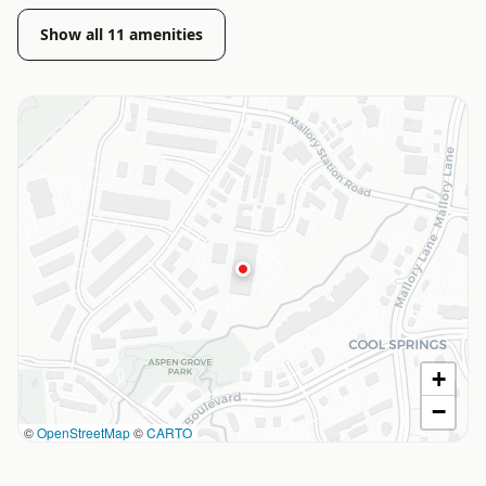
Show all
11
amenities
+
−
©
OpenStreetMap
©
CARTO