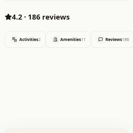
4.2
·
186 reviews
Activities
2
Amenities
11
Reviews
186
.   .   .   .   .   .   .   .   x   x   .   .   .   .   .
.   .   .   .   .   .   .   .   .   .   .   .   .   .   .
.   .   .   .   o   .   .   .   .   .   +   .   .   .   .