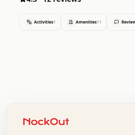
Activities
1
Amenities
11
Revie
 .   .   .   .   .   .   .   .   x   x   .   .   .   .   
 .   .   .   .   .   .   .   .   .   .   .   .   .   .   
 .   .   .   .   o   .   .   .   .   .   +   .   .   .   
 o   .   .   :   .   .   .   .   .   .   x   .   .   +   
 .   +   .   .   .   .   .   .   .   .   .   +   .   .   
 .   .   +   .   .   o   .   .   .   .   .   .   :   .   
 .   .   .   o   .   .   .   .   .   .   .   .   x   .   
 x   .   .   .   .   .   .   .   .   .   .   .   :   .   