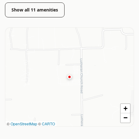
Show all
11
amenities
+
−
©
OpenStreetMap
©
CARTO