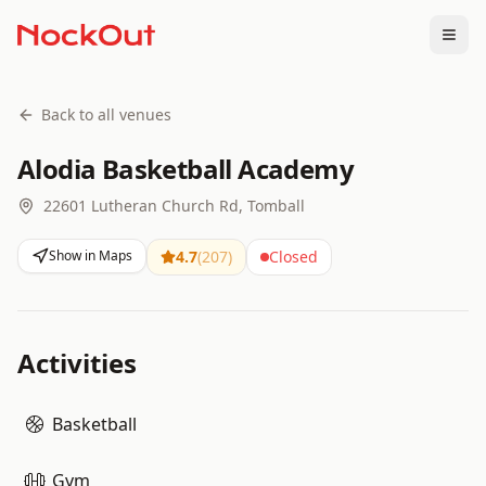
Togg
Back to all venues
Alodia Basketball Academy
22601 Lutheran Church Rd, Tomball
Show in Maps
4.7
(
207
)
Closed
Activities
Basketball
Gym