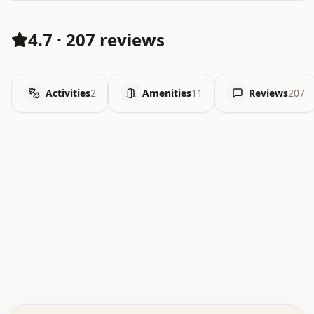
4.7
·
207 reviews
Activities
2
Amenities
11
Reviews
207
.   .   .   .   .   .   .   .   x   x   .   .   .   .   .
.   .   .   .   .   .   .   .   .   .   .   .   .   .   .
.   .   .   .   o   .   .   .   .   .   +   .   .   .   .