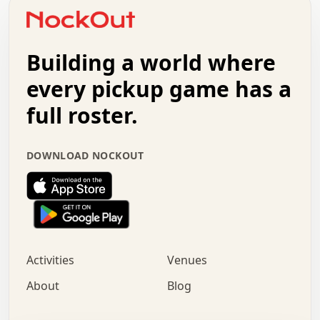
o   .   .   :   .   .   .   .   .   .   x   .   .   +   .
.   +   .   .   .   .   .   .   .   .   .   +   .   .   .
.   .   +   .   .   o   .   .   .   .   .   .   :   .   .
.   .   .   o   .   .   .   .   .   .   .   .   x   .   .
Building a world where
x   .   .   .   .   .   .   .   .   .   .   .   :   .   .
.   .   .   .   .   +   .   .   .   .   .   .   .   +   .
every pickup game has a
.   .   :   .   .   .   .   .   .   .   .   o   .   .   .
full roster.
.   .   .   x   .   .   .   .   .   .   :   .   .   o   .
.   .   .   .   .   :   .   .   .   .   o   .   .   .   .
.   +   .   .   :   .   .   .   .   .   .   .   .   .   x
DOWNLOAD NOCKOUT
.   .   .   .   .   .   .   .   :   .   .   .   .   .   +
.   .   .   .   .   .   .   .   +   .   .   x   .   .   .
.   .   .   .   .   .   :   +   .   .   .   .   .   o   .
.   .   .   .   .   .   .   .   .   .   .   .   .   .   .
.   .   .   :   o   .   .   .   .   .   .   .   +   .   .
.   .   o   .   .   .   .   x   .   .   .   .   .   .   .
:   .   .   .   .   .   .   .   .   .   +   .   .   .   .
Activities
Venues
.   +   .   o   .   .   .   .   o   .   .   .   .   o   .
.   .   .   .   .   x   +   .   .   .   .   .   .   .   .
About
Blog
.   .   +   .   .   .   .   .   .   .   .   :   .   x   .
+   .   .   .   .   .   .   .   .   .   .   .   .   .   .
.   .   .   x   .   o   .   +   .   :   .   .   .   .   .