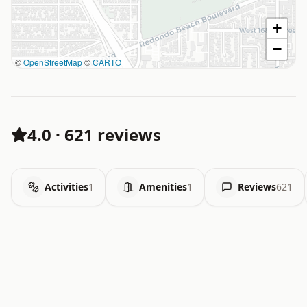
+
−
©
OpenStreetMap
©
CARTO
4.0
·
621 reviews
Activities
1
Amenities
1
Reviews
621