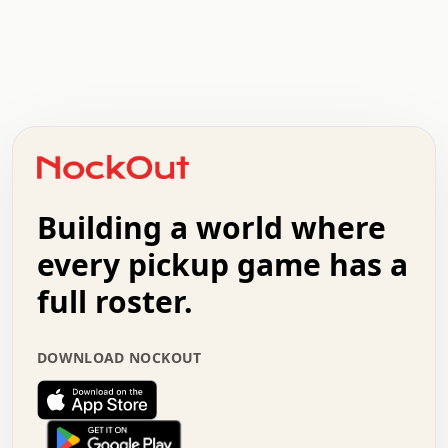
.   .   .   .   .   .   .   .   x   x   .   .   .   .   .
.   .   .   .   .   .   .   .   .   .   .   .   .   .   .
.   .   .   .   o   .   .   .   .   .   +   .   .   .   .
o   .   .   :   .   .   .   .   .   .   x   .   .   +   .
.   +   .   .   .   .   .   .   .   .   .   +   .   .   .
.   .   +   .   .   o   .   .   .   .   .   .   :   .   .
.   .   .   o   .   .   .   .   .   .   .   .   x   .   .
Building a world where
x   .   .   .   .   .   .   .   .   .   .   .   :   .   .
.   .   .   .   .   +   .   .   .   .   .   .   .   +   .
every pickup game has a
.   .   :   .   .   .   .   .   .   .   .   o   .   .   .
full roster.
.   .   .   x   .   .   .   .   .   .   :   .   .   o   .
.   .   .   .   .   :   .   .   .   .   o   .   .   .   .
.   +   .   .   :   .   .   .   .   .   .   .   .   .   x
DOWNLOAD NOCKOUT
.   .   .   .   .   .   .   .   :   .   .   .   .   .   +
.   .   .   .   .   .   .   .   +   .   .   x   .   .   .
.   .   .   .   .   .   :   +   .   .   .   .   .   o   .
.   .   .   .   .   .   .   .   .   .   .   .   .   .   .
.   .   .   :   o   .   .   .   .   .   .   .   +   .   .