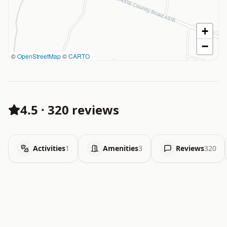
+
−
©
OpenStreetMap
©
CARTO
4.5
·
320 reviews
Activities
1
Amenities
3
Reviews
320