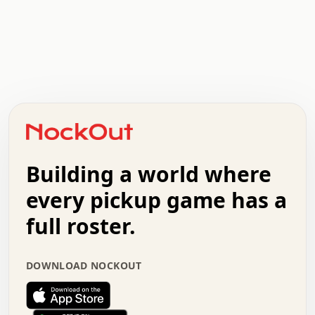
.   .   .   .   .   .   .   .   x   x   .   .   .   .   .
.   .   .   .   .   .   .   .   .   .   .   .   .   .   .
.   .   .   .   o   .   .   .   .   .   +   .   .   .   .
o   .   .   :   .   .   .   .   .   .   x   .   .   +   .
.   +   .   .   .   .   .   .   .   .   .   +   .   .   .
.   .   +   .   .   o   .   .   .   .   .   .   :   .   .
.   .   .   o   .   .   .   .   .   .   .   .   x   .   .
Building a world where
x   .   .   .   .   .   .   .   .   .   .   .   :   .   .
.   .   .   .   .   +   .   .   .   .   .   .   .   +   .
every pickup game has a
.   .   :   .   .   .   .   .   .   .   .   o   .   .   .
full roster.
.   .   .   x   .   .   .   .   .   .   :   .   .   o   .
.   .   .   .   .   :   .   .   .   .   o   .   .   .   .
.   +   .   .   :   .   .   .   .   .   .   .   .   .   x
DOWNLOAD NOCKOUT
.   .   .   .   .   .   .   .   :   .   .   .   .   .   +
.   .   .   .   .   .   .   .   +   .   .   x   .   .   .
.   .   .   .   .   .   :   +   .   .   .   .   .   o   .
.   .   .   .   .   .   .   .   .   .   .   .   .   .   .