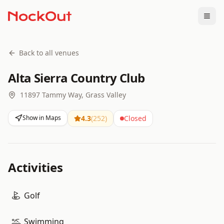
Togg
Back to all venues
Alta Sierra Country Club
11897 Tammy Way, Grass Valley
Show in Maps
4.3
(
252
)
Closed
Activities
Golf
Swimming