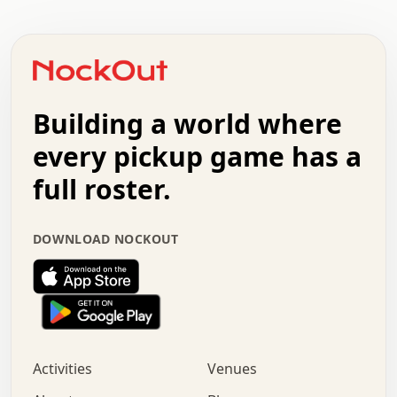
.   .   .   .   .   .   .   .   .   .   .   .   .   .   .
.   .   .   .   o   .   .   .   .   .   +   .   .   .   .
o   .   .   :   .   .   .   .   .   .   x   .   .   +   .
.   +   .   .   .   .   .   .   .   .   .   +   .   .   .
.   .   +   .   .   o   .   .   .   .   .   .   :   .   .
.   .   .   o   .   .   .   .   .   .   .   .   x   .   .
Building a world where
x   .   .   .   .   .   .   .   .   .   .   .   :   .   .
.   .   .   .   .   +   .   .   .   .   .   .   .   +   .
every pickup game has a
.   .   :   .   .   .   .   .   .   .   .   o   .   .   .
full roster.
.   .   .   x   .   .   .   .   .   .   :   .   .   o   .
.   .   .   .   .   :   .   .   .   .   o   .   .   .   .
.   +   .   .   :   .   .   .   .   .   .   .   .   .   x
DOWNLOAD NOCKOUT
.   .   .   .   .   .   .   .   :   .   .   .   .   .   +
.   .   .   .   .   .   .   .   +   .   .   x   .   .   .
.   .   .   .   .   .   :   +   .   .   .   .   .   o   .
.   .   .   .   .   .   .   .   .   .   .   .   .   .   .
.   .   .   :   o   .   .   .   .   .   .   .   +   .   .
.   .   o   .   .   .   .   x   .   .   .   .   .   .   .
:   .   .   .   .   .   .   .   .   .   +   .   .   .   .
Activities
Venues
.   +   .   o   .   .   .   .   o   .   .   .   .   o   .
.   .   .   .   .   x   +   .   .   .   .   .   .   .   .