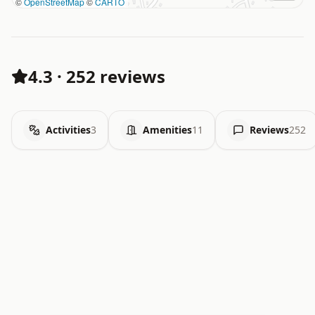
©
OpenStreetMap
©
CARTO
4.3
·
252 reviews
Activities
3
Amenities
11
Reviews
252
.   .   .   .   .   .   .   .   x   x   .   .   .   .   .