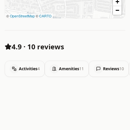
+
−
©
OpenStreetMap
©
CARTO
4.9
·
10 reviews
Activities
4
Amenities
11
Reviews
10