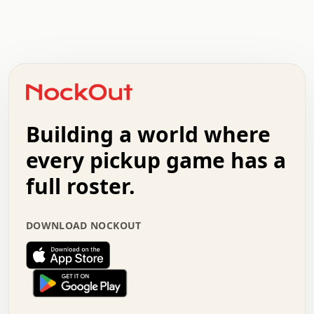
.   .   .   .   .   .   .   .   x   x   .   .   .   .   .
.   .   .   .   .   .   .   .   .   .   .   .   .   .   .
.   .   .   .   o   .   .   .   .   .   +   .   .   .   .
o   .   .   :   .   .   .   .   .   .   x   .   .   +   .
.   +   .   .   .   .   .   .   .   .   .   +   .   .   .
.   .   +   .   .   o   .   .   .   .   .   .   :   .   .
.   .   .   o   .   .   .   .   .   .   .   .   x   .   .
Building a world where
x   .   .   .   .   .   .   .   .   .   .   .   :   .   .
.   .   .   .   .   +   .   .   .   .   .   .   .   +   .
every pickup game has a
.   .   :   .   .   .   .   .   .   .   .   o   .   .   .
full roster.
.   .   .   x   .   .   .   .   .   .   :   .   .   o   .
.   .   .   .   .   :   .   .   .   .   o   .   .   .   .
.   +   .   .   :   .   .   .   .   .   .   .   .   .   x
.   .   .   .   .   .   .   .   :   .   .   .   .   .   +
DOWNLOAD NOCKOUT
.   .   .   .   .   .   .   .   +   .   .   x   .   .   .
.   .   .   .   .   .   :   +   .   .   .   .   .   o   .
.   .   .   .   .   .   .   .   .   .   .   .   .   .   .
.   .   .   :   o   .   .   .   .   .   .   .   +   .   .
.   .   o   .   .   .   .   x   .   .   .   .   .   .   .
:   .   .   .   .   .   .   .   .   .   +   .   .   .   .