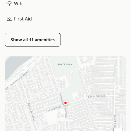
Wifi
First Aid
Show all
11
amenities