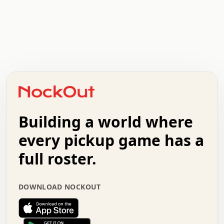
.   .   .   .   .   .   .   .   x   x   .   .   .   .   .
.   .   .   .   .   .   .   .   .   .   .   .   .   .   .
.   .   .   .   o   .   .   .   .   .   +   .   .   .   .
o   .   .   :   .   .   .   .   .   .   x   .   .   +   .
.   +   .   .   .   .   .   .   .   .   .   +   .   .   .
.   .   +   .   .   o   .   .   .   .   .   .   :   .   .
.   .   .   o   .   .   .   .   .   .   .   .   x   .   .
Building a world where
x   .   .   .   .   .   .   .   .   .   .   .   :   .   .
.   .   .   .   .   +   .   .   .   .   .   .   .   +   .
every pickup game has a
.   .   :   .   .   .   .   .   .   .   .   o   .   .   .
full roster.
.   .   .   x   .   .   .   .   .   .   :   .   .   o   .
.   .   .   .   .   :   .   .   .   .   o   .   .   .   .
.   +   .   .   :   .   .   .   .   .   .   .   .   .   x
DOWNLOAD NOCKOUT
.   .   .   .   .   .   .   .   :   .   .   .   .   .   +
.   .   .   .   .   .   .   .   +   .   .   x   .   .   .
.   .   .   .   .   .   :   +   .   .   .   .   .   o   .
.   .   .   .   .   .   .   .   .   .   .   .   .   .   .