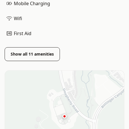
Mobile Charging
Wifi
First Aid
Show all
11
amenities