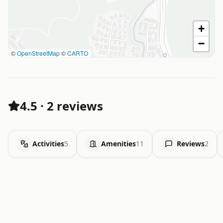
+
−
©
OpenStreetMap
©
CARTO
4.5
·
2 reviews
Activities
5
Amenities
11
Reviews
2