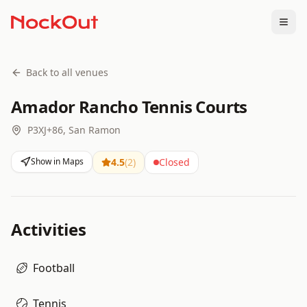
Togg
Back to all venues
Amador Rancho Tennis Courts
P3XJ+86, San Ramon
Show in Maps
4.5
(
2
)
Closed
Activities
Football
Tennis