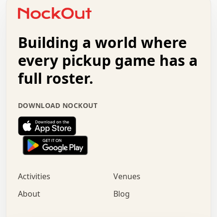
o   .   .   :   .   .   .   .   .   .   x   .   .   +   .
.   +   .   .   .   .   .   .   .   .   .   +   .   .   .
.   .   +   .   .   o   .   .   .   .   .   .   :   .   .
.   .   .   o   .   .   .   .   .   .   .   .   x   .   .
Building a world where
x   .   .   .   .   .   .   .   .   .   .   .   :   .   .
.   .   .   .   .   +   .   .   .   .   .   .   .   +   .
every pickup game has a
.   .   :   .   .   .   .   .   .   .   .   o   .   .   .
full roster.
.   .   .   x   .   .   .   .   .   .   :   .   .   o   .
.   .   .   .   .   :   .   .   .   .   o   .   .   .   .
.   +   .   .   :   .   .   .   .   .   .   .   .   .   x
DOWNLOAD NOCKOUT
.   .   .   .   .   .   .   .   :   .   .   .   .   .   +
.   .   .   .   .   .   .   .   +   .   .   x   .   .   .
.   .   .   .   .   .   :   +   .   .   .   .   .   o   .
.   .   .   .   .   .   .   .   .   .   .   .   .   .   .
.   .   .   :   o   .   .   .   .   .   .   .   +   .   .
.   .   o   .   .   .   .   x   .   .   .   .   .   .   .
:   .   .   .   .   .   .   .   .   .   +   .   .   .   .
Activities
Venues
.   +   .   o   .   .   .   .   o   .   .   .   .   o   .
.   .   .   .   .   x   +   .   .   .   .   .   .   .   .
About
Blog
.   .   +   .   .   .   .   .   .   .   .   :   .   x   .
+   .   .   .   .   .   .   .   .   .   .   .   .   .   .
.   .   .   x   .   o   .   +   .   :   .   .   .   .   .