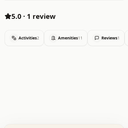
5.0
·
1 review
Activities
2
Amenities
11
Reviews
1
.   .   .   .   .   .   .   .   x   x   .   .   .   .   .
.   .   .   .   .   .   .   .   .   .   .   .   .   .   .
.   .   .   .   o   .   .   .   .   .   +   .   .   .   .