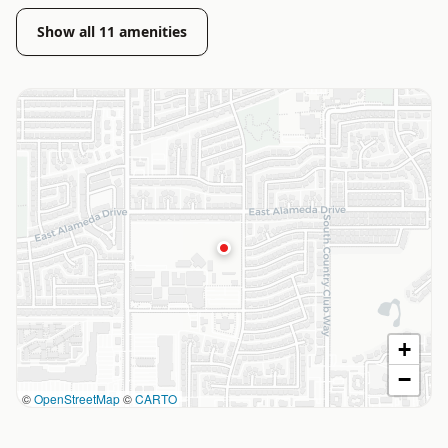
Show all
11
amenities
+
−
©
OpenStreetMap
©
CARTO