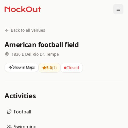
Togg
Back to all venues
American football field
1830 E Del Rio Dr, Tempe
Show in Maps
5.0
(
1
)
Closed
Activities
Football
Swimming