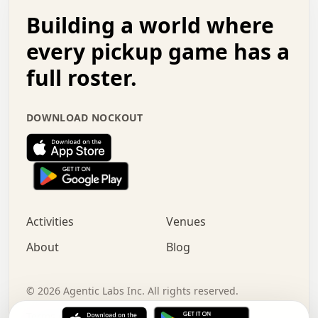
.   .   .   o   .   .   .   .   .   .   .   .   x   .   .
Building a world where
x   .   .   .   .   .   .   .   .   .   .   .   :   .   .
.   .   .   .   .   +   .   .   .   .   .   .   .   +   .
every pickup game has a
.   .   :   .   .   .   .   .   .   .   .   o   .   .   .
full roster.
.   .   .   x   .   .   .   .   .   .   :   .   .   o   .
.   .   .   .   .   :   .   .   .   .   o   .   .   .   .
.   +   .   .   :   .   .   .   .   .   .   .   .   .   x
DOWNLOAD NOCKOUT
.   .   .   .   .   .   .   .   :   .   .   .   .   .   +
.   .   .   .   .   .   .   .   +   .   .   x   .   .   .
.   .   .   .   .   .   :   +   .   .   .   .   .   o   .
.   .   .   .   .   .   .   .   .   .   .   .   .   .   .
.   .   .   :   o   .   .   .   .   .   .   .   +   .   .
.   .   o   .   .   .   .   x   .   .   .   .   .   .   .
:   .   .   .   .   .   .   .   .   .   +   .   .   .   .
Activities
Venues
.   +   .   o   .   .   .   .   o   .   .   .   .   o   .
.   .   .   .   .   x   +   .   .   .   .   .   .   .   .
About
Blog
.   .   +   .   .   .   .   .   .   .   .   :   .   x   .
+   .   .   .   .   .   .   .   .   .   .   .   .   .   .
.   .   .   x   .   o   .   +   .   :   .   .   .   .   .
©
2026
Agentic Labs Inc. All rights reserved.
.   .   .   .   .   .   .   .   .   .   .   .   .   .   
Terms of Service
Privacy Policy