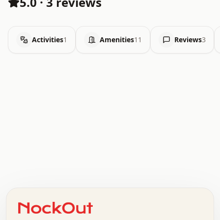
5.0
·
3 reviews
Activities
1
Amenities
11
Reviews
3
.   .   .   .   .   .   .   .   x   x   .   .   .   .   .
.   .   .   .   .   .   .   .   .   .   .   .   .   .   .
.   .   .   .   o   .   .   .   .   .   +   .   .   .   .
o   .   .   :   .   .   .   .   .   .   x   .   .   +   .
.   +   .   .   .   .   .   .   .   .   .   +   .   .   .
.   .   +   .   .   o   .   .   .   .   .   .   :   .   .