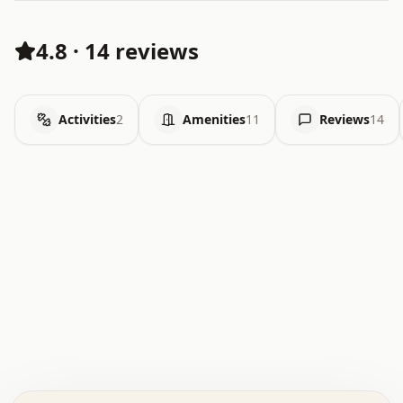
4.8
·
14 reviews
Activities
2
Amenities
11
Reviews
14
.   .   .   .   .   .   .   .   x   x   .   .   .   .   .
.   .   .   .   .   .   .   .   .   .   .   .   .   .   .
.   .   .   .   o   .   .   .   .   .   +   .   .   .   .