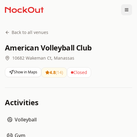
Togg
Back to all venues
American Volleyball Club
10682 Wakeman Ct, Manassas
Show in Maps
4.8
(
14
)
Closed
Activities
Volleyball
Gym