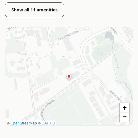
Show all
11
amenities
+
−
©
OpenStreetMap
©
CARTO