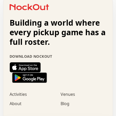
o   .   .   :   .   .   .   .   .   .   x   .   .   +   .
.   +   .   .   .   .   .   .   .   .   .   +   .   .   .
.   .   +   .   .   o   .   .   .   .   .   .   :   .   .
.   .   .   o   .   .   .   .   .   .   .   .   x   .   .
Building a world where
x   .   .   .   .   .   .   .   .   .   .   .   :   .   .
.   .   .   .   .   +   .   .   .   .   .   .   .   +   .
every pickup game has a
.   .   :   .   .   .   .   .   .   .   .   o   .   .   .
full roster.
.   .   .   x   .   .   .   .   .   .   :   .   .   o   .
.   .   .   .   .   :   .   .   .   .   o   .   .   .   .
.   +   .   .   :   .   .   .   .   .   .   .   .   .   x
DOWNLOAD NOCKOUT
.   .   .   .   .   .   .   .   :   .   .   .   .   .   +
.   .   .   .   .   .   .   .   +   .   .   x   .   .   .
.   .   .   .   .   .   :   +   .   .   .   .   .   o   .
.   .   .   .   .   .   .   .   .   .   .   .   .   .   .
.   .   .   :   o   .   .   .   .   .   .   .   +   .   .
.   .   o   .   .   .   .   x   .   .   .   .   .   .   .
:   .   .   .   .   .   .   .   .   .   +   .   .   .   .
Activities
Venues
.   +   .   o   .   .   .   .   o   .   .   .   .   o   .
.   .   .   .   .   x   +   .   .   .   .   .   .   .   .
About
Blog
.   .   +   .   .   .   .   .   .   .   .   :   .   x   .
+   .   .   .   .   .   .   .   .   .   .   .   .   .   .
.   .   .   x   .   o   .   +   .   :   .   .   .   .   .