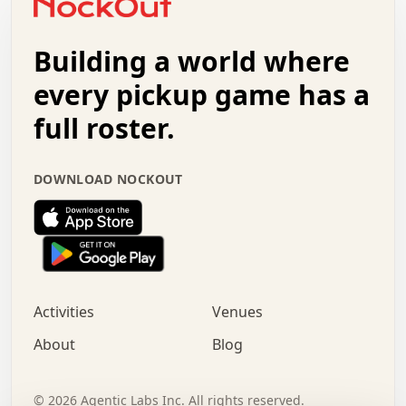
.   +   .   .   .   .   .   .   .   .   .   +   .   .   .
.   .   +   .   .   o   .   .   .   .   .   .   :   .   .
.   .   .   o   .   .   .   .   .   .   .   .   x   .   .
Building a world where
x   .   .   .   .   .   .   .   .   .   .   .   :   .   .
.   .   .   .   .   +   .   .   .   .   .   .   .   +   .
every pickup game has a
.   .   :   .   .   .   .   .   .   .   .   o   .   .   .
full roster.
.   .   .   x   .   .   .   .   .   .   :   .   .   o   .
.   .   .   .   .   :   .   .   .   .   o   .   .   .   .
.   +   .   .   :   .   .   .   .   .   .   .   .   .   x
DOWNLOAD NOCKOUT
.   .   .   .   .   .   .   .   :   .   .   .   .   .   +
.   .   .   .   .   .   .   .   +   .   .   x   .   .   .
.   .   .   .   .   .   :   +   .   .   .   .   .   o   .
.   .   .   .   .   .   .   .   .   .   .   .   .   .   .
.   .   .   :   o   .   .   .   .   .   .   .   +   .   .
.   .   o   .   .   .   .   x   .   .   .   .   .   .   .
:   .   .   .   .   .   .   .   .   .   +   .   .   .   .
Activities
Venues
.   +   .   o   .   .   .   .   o   .   .   .   .   o   .
.   .   .   .   .   x   +   .   .   .   .   .   .   .   .
About
Blog
.   .   +   .   .   .   .   .   .   .   .   :   .   x   .
+   .   .   .   .   .   .   .   .   .   .   .   .   .   .
.   .   .   x   .   o   .   +   .   :   .   .   .   .   .
©
2026
Agentic Labs Inc. All rights reserved.