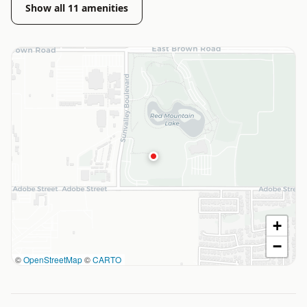
Show all
11
amenities
+
−
©
OpenStreetMap
©
CARTO