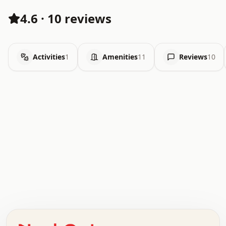
4.6
·
10 reviews
Activities
1
Amenities
11
Reviews
10
.   .   .   .   .   .   .   .   x   x   .   .   .   .   .
.   .   .   .   .   .   .   .   .   .   .   .   .   .   .
.   .   .   .   o   .   .   .   .   .   +   .   .   .   .
o   .   .   :   .   .   .   .   .   .   x   .   .   +   .