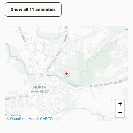
Show all
11
amenities
+
−
©
OpenStreetMap
©
CARTO