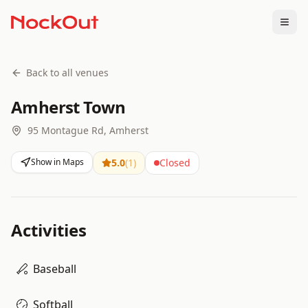
Togg
Back to all venues
Amherst Town
95 Montague Rd, Amherst
Show in Maps
5.0
(
1
)
Closed
Activities
Baseball
Softball