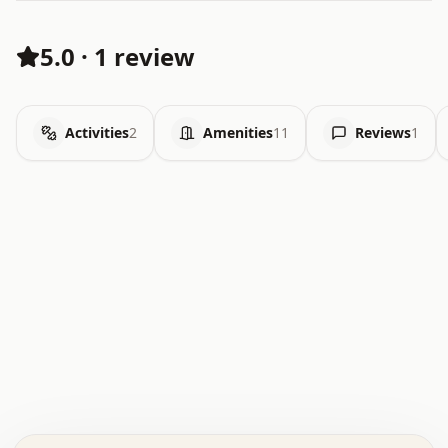
5.0
·
1 review
Activities
2
Amenities
11
Reviews
1
.   .   .   .   .   .   .   .   x   x   .   .   .   .   .
.   .   .   .   .   .   .   .   .   .   .   .   .   .   .
.   .   .   .   o   .   .   .   .   .   +   .   .   .   .