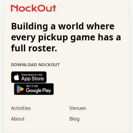
o   .   .   :   .   .   .   .   .   .   x   .   .   +   .
.   +   .   .   .   .   .   .   .   .   .   +   .   .   .
.   .   +   .   .   o   .   .   .   .   .   .   :   .   .
.   .   .   o   .   .   .   .   .   .   .   .   x   .   .
Building a world where
x   .   .   .   .   .   .   .   .   .   .   .   :   .   .
.   .   .   .   .   +   .   .   .   .   .   .   .   +   .
every pickup game has a
.   .   :   .   .   .   .   .   .   .   .   o   .   .   .
full roster.
.   .   .   x   .   .   .   .   .   .   :   .   .   o   .
.   .   .   .   .   :   .   .   .   .   o   .   .   .   .
.   +   .   .   :   .   .   .   .   .   .   .   .   .   x
DOWNLOAD NOCKOUT
.   .   .   .   .   .   .   .   :   .   .   .   .   .   +
.   .   .   .   .   .   .   .   +   .   .   x   .   .   .
.   .   .   .   .   .   :   +   .   .   .   .   .   o   .
.   .   .   .   .   .   .   .   .   .   .   .   .   .   .
.   .   .   :   o   .   .   .   .   .   .   .   +   .   .
.   .   o   .   .   .   .   x   .   .   .   .   .   .   .
:   .   .   .   .   .   .   .   .   .   +   .   .   .   .
Activities
Venues
.   +   .   o   .   .   .   .   o   .   .   .   .   o   .
.   .   .   .   .   x   +   .   .   .   .   .   .   .   .
About
Blog
.   .   +   .   .   .   .   .   .   .   .   :   .   x   .
+   .   .   .   .   .   .   .   .   .   .   .   .   .   .
.   .   .   x   .   o   .   +   .   :   .   .   .   .   .