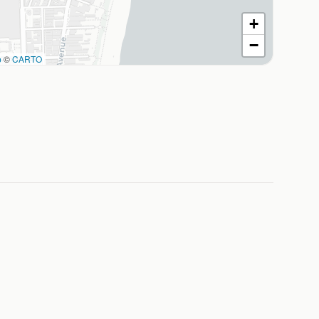
+
−
p
©
CARTO