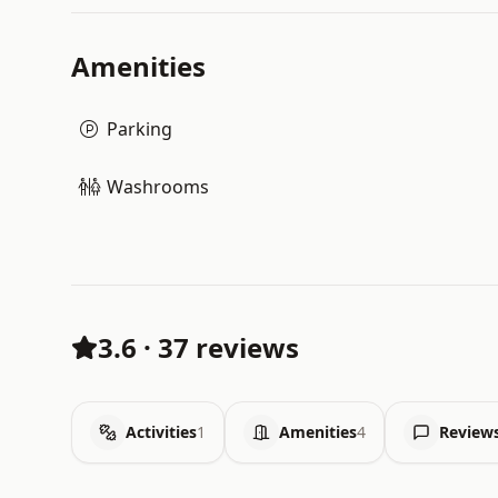
Amenities
Parking
Washrooms
3.6
·
37 reviews
Activities
1
Amenities
4
Review