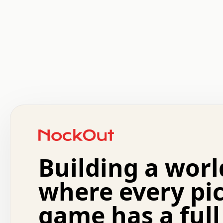
 .   .   .   .   .   .   .   .   x   x   .   .   .   .   
 .   .   .   .   .   .   .   .   .   .   .   .   .   .   
 .   .   .   .   o   .   .   .   .   .   +   .   .   .   
 o   .   .   :   .   .   .   .   .   .   x   .   .   +   
 .   +   .   .   .   .   .   .   .   .   .   +   .   .   
 .   .   +   .   .   o   .   .   .   .   .   .   :   .   
 .   .   .   o   .   .   .   .   .   .   .   .   x   .   
Building a worl
 x   .   .   .   .   .   .   .   .   .   .   .   :   .   
 .   .   .   .   .   +   .   .   .   .   .   .   .   +   
 .   .   :   .   .   .   .   .   .   .   .   o   .   .   
where every pi
 .   .   .   x   .   .   .   .   .   .   :   .   .   o   
 .   .   .   .   .   :   .   .   .   .   o   .   .   .   
game has a full
 .   +   .   .   :   .   .   .   .   .   .   .   .   .   
 .   .   .   .   .   .   .   .   :   .   .   .   .   .   