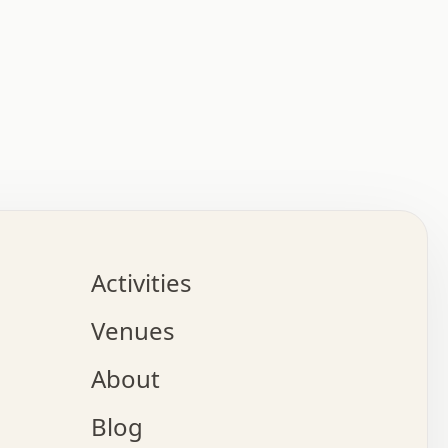
:   :   .   .   .   .   .   .   .   .   .   .   .   .   
.   .   .   :   .   .   +   .   .   o   .   .   x   .   
.   .   .   .   +   o   .   .   .   .   :   +   .   .   
.   .   .   .   o   .   .   .   .   .   .   .   .   .   
.   .   .   +   .   .   .   .   .   .   .   .   .   +   
.   .   .   .   .   .   .   .   .   x   .   .   .   .   
Activities
.   o   .   .   .   .   .   .   .   .   x   .   .   .   
.   .   .   o   .   .   .   x   .   .   .   .   .   .   
Venues
x   .   .   .   :   .   .   .   x   .   .   .   :   .   
o   .   .   .   +   .   .   .   .   .   .   .   .   x   
About
.   .   .   x   .   .   .   .   .   .   :   .   .   .   
.   .   .   .   .   .   +   .   .   .   .   x   .   .   
Blog
.   .   .   .   .   x   .   .   o   .   .   .   .   .   
.   .   .   .   .   .   .   .   .   .   .   .   .   .   