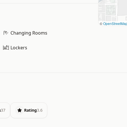
©
OpenStreetMa
Changing Rooms
Lockers
s
37
Rating
3.6