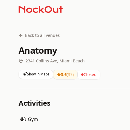
Back to all venues
Anatomy
2341 Collins Ave, Miami Beach
Show in Maps
3.6
(
37
)
Closed
Activities
Gym