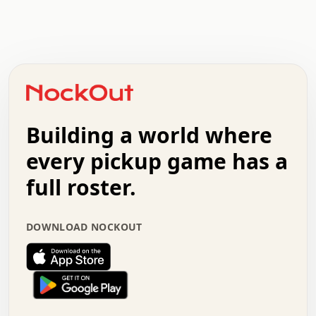
.   .   .   .   .   .   .   .   x   x   .   .   .   .   .
.   .   .   .   .   .   .   .   .   .   .   .   .   .   .
.   .   .   .   o   .   .   .   .   .   +   .   .   .   .
o   .   .   :   .   .   .   .   .   .   x   .   .   +   .
.   +   .   .   .   .   .   .   .   .   .   +   .   .   .
.   .   +   .   .   o   .   .   .   .   .   .   :   .   .
.   .   .   o   .   .   .   .   .   .   .   .   x   .   .
Building a world where
x   .   .   .   .   .   .   .   .   .   .   .   :   .   .
.   .   .   .   .   +   .   .   .   .   .   .   .   +   .
every pickup game has a
.   .   :   .   .   .   .   .   .   .   .   o   .   .   .
full roster.
.   .   .   x   .   .   .   .   .   .   :   .   .   o   .
.   .   .   .   .   :   .   .   .   .   o   .   .   .   .
.   +   .   .   :   .   .   .   .   .   .   .   .   .   x
DOWNLOAD NOCKOUT
.   .   .   .   .   .   .   .   :   .   .   .   .   .   +
.   .   .   .   .   .   .   .   +   .   .   x   .   .   .
.   .   .   .   .   .   :   +   .   .   .   .   .   o   .
.   .   .   .   .   .   .   .   .   .   .   .   .   .   .
.   .   .   :   o   .   .   .   .   .   .   .   +   .   .
.   .   o   .   .   .   .   x   .   .   .   .   .   .   .
:   .   .   .   .   .   .   .   .   .   +   .   .   .   .