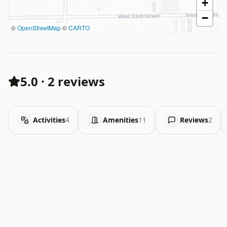
+
−
©
OpenStreetMap
©
CARTO
5.0
·
2 reviews
Activities
4
Amenities
11
Reviews
2