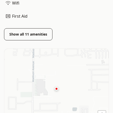
Wifi
First Aid
Show all
11
amenities