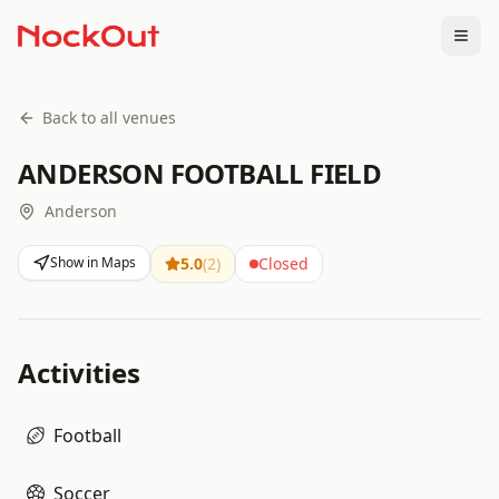
Togg
Back to all venues
ANDERSON FOOTBALL FIELD
Anderson
Show in Maps
5.0
(
2
)
Closed
Activities
Football
Soccer