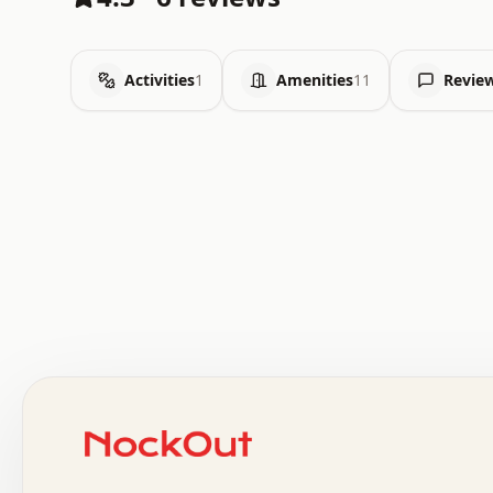
Activities
1
Amenities
11
Revie
 .   .   .   .   .   .   .   .   x   x   .   .   .   .   
 .   .   .   .   .   .   .   .   .   .   .   .   .   .   
 .   .   .   .   o   .   .   .   .   .   +   .   .   .   
 o   .   .   :   .   .   .   .   .   .   x   .   .   +   
 .   +   .   .   .   .   .   .   .   .   .   +   .   .   
 .   .   +   .   .   o   .   .   .   .   .   .   :   .   
 .   .   .   o   .   .   .   .   .   .   .   .   x   .   
 x   .   .   .   .   .   .   .   .   .   .   .   :   .   