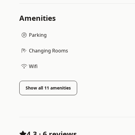
Amenities
Parking
Changing Rooms
Wifi
Show all
11
amenities
4.3
·
6 reviews