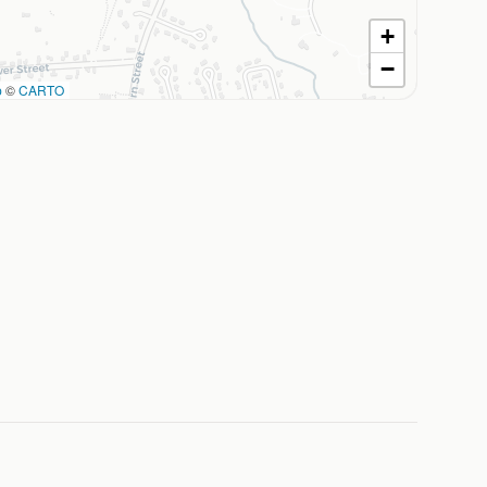
+
−
p
©
CARTO