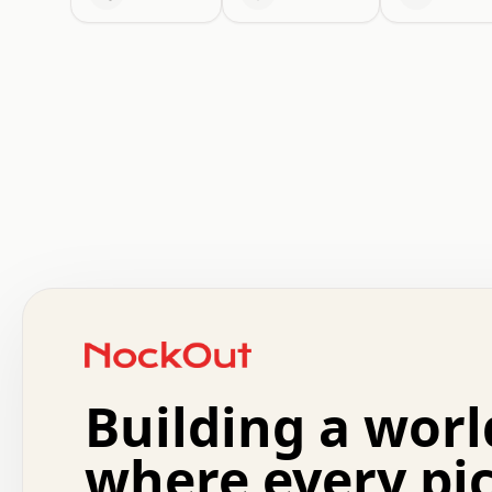
 .   .   .   .   .   .   .   .   x   x   .   .   .   .   
 .   .   .   .   .   .   .   .   .   .   .   .   .   .   
 .   .   .   .   o   .   .   .   .   .   +   .   .   .   
 o   .   .   :   .   .   .   .   .   .   x   .   .   +   
 .   +   .   .   .   .   .   .   .   .   .   +   .   .   
 .   .   +   .   .   o   .   .   .   .   .   .   :   .   
 .   .   .   o   .   .   .   .   .   .   .   .   x   .   
Building a worl
 x   .   .   .   .   .   .   .   .   .   .   .   :   .   
 .   .   .   .   .   +   .   .   .   .   .   .   .   +   
 .   .   :   .   .   .   .   .   .   .   .   o   .   .   
where every pi
 .   .   .   x   .   .   .   .   .   .   :   .   .   o   