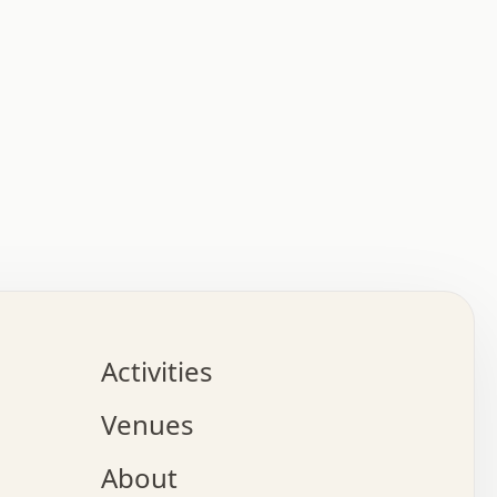
:   :   .   .   .   .   .   .   .   .   .   .   .   .   
.   .   .   :   .   .   +   .   .   o   .   .   x   .   
.   .   .   .   +   o   .   .   .   .   :   +   .   .   
.   .   .   .   o   .   .   .   .   .   .   .   .   .   
.   .   .   +   .   .   .   .   .   .   .   .   .   +   
.   .   .   .   .   .   .   .   .   x   .   .   .   .   
Activities
.   o   .   .   .   .   .   .   .   .   x   .   .   .   
.   .   .   o   .   .   .   x   .   .   .   .   .   .   
Venues
x   .   .   .   :   .   .   .   x   .   .   .   :   .   
o   .   .   .   +   .   .   .   .   .   .   .   .   x   
About
.   .   .   x   .   .   .   .   .   .   :   .   .   .   