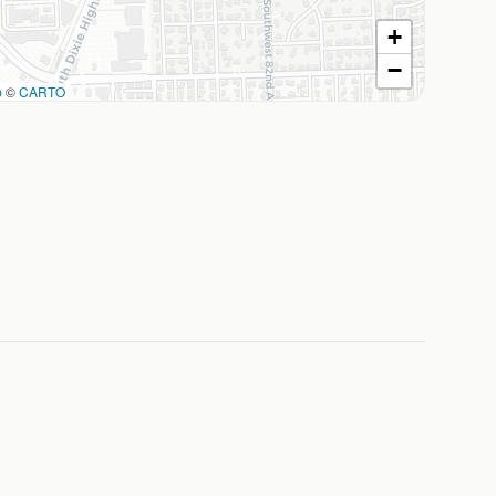
+
−
p
©
CARTO