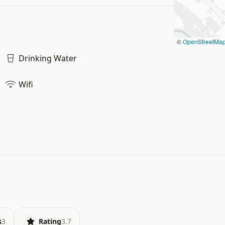
©
OpenStreetMa
Drinking Water
Wifi
s
3
Rating
3.7