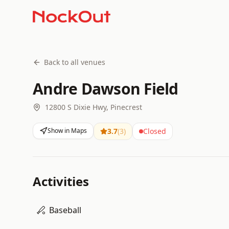
Back to all venues
Andre Dawson Field
12800 S Dixie Hwy, Pinecrest
Show in Maps
3.7
(
3
)
Closed
Activities
Baseball