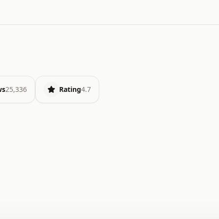
ws
25,336
Rating
4.7
.   o   .   .   .   .   .   +   +   .   .   .   .   .   
.   .   +   .   .   o   .   .   x   .   .   .   .   .   