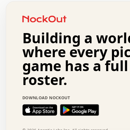
 .   .   .   .   o   .   .   .   .   .   +   .   .   .   
 o   .   .   :   .   .   .   .   .   .   x   .   .   +   
 .   +   .   .   .   .   .   .   .   .   .   +   .   .   
 .   .   +   .   .   o   .   .   .   .   .   .   :   .   
 .   .   .   o   .   .   .   .   .   .   .   .   x   .   
Building a worl
 x   .   .   .   .   .   .   .   .   .   .   .   :   .   
 .   .   .   .   .   +   .   .   .   .   .   .   .   +   
 .   .   :   .   .   .   .   .   .   .   .   o   .   .   
where every pi
 .   .   .   x   .   .   .   .   .   .   :   .   .   o   
 .   .   .   .   .   :   .   .   .   .   o   .   .   .   
game has a full
 .   +   .   .   :   .   .   .   .   .   .   .   .   .   
 .   .   .   .   .   .   .   .   :   .   .   .   .   .   
roster.
 .   .   .   .   .   .   .   .   +   .   .   x   .   .   
 .   .   .   .   .   .   :   +   .   .   .   .   .   o   
 .   .   .   .   .   .   .   .   .   .   .   .   .   .   
 .   .   .   :   o   .   .   .   .   .   .   .   +   .   
DOWNLOAD NOCKOUT
 .   .   o   .   .   .   .   x   .   .   .   .   .   .   
 :   .   .   .   .   .   .   .   .   .   +   .   .   .   
 .   +   .   o   .   .   .   .   o   .   .   .   .   o   
 .   .   .   .   .   x   +   .   .   .   .   .   .   .   
 .   .   +   .   .   .   .   .   .   .   .   :   .   x   
 +   .   .   .   .   .   .   .   .   .   .   .   .   .   