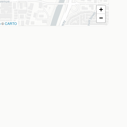
+
−
p
©
CARTO