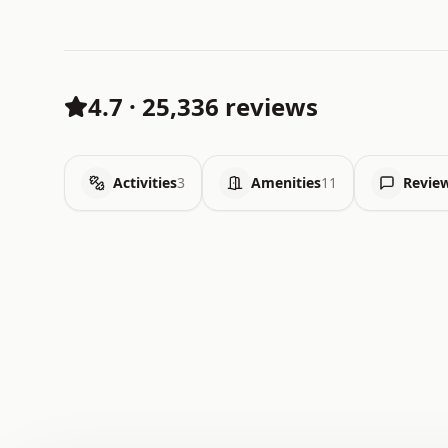
4.7
·
25,336 reviews
Activities
3
Amenities
11
Revie
 .   .   .   .   .   .   .   .   x   x   .   .   .   .   
 .   .   .   .   .   .   .   .   .   .   .   .   .   .   