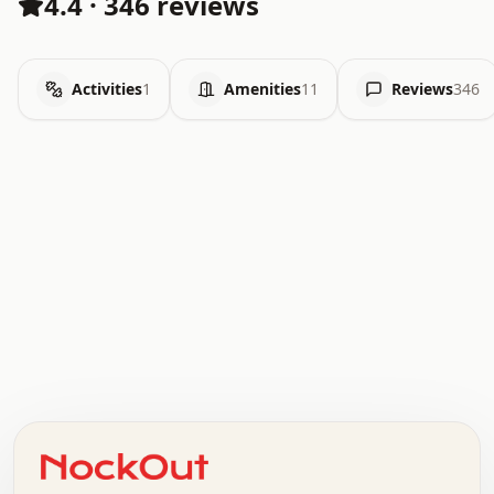
4.4
·
346 reviews
Activities
1
Amenities
11
Reviews
346
.   .   .   .   .   .   .   .   x   x   .   .   .   .   .
.   .   .   .   .   .   .   .   .   .   .   .   .   .   .
.   .   .   .   o   .   .   .   .   .   +   .   .   .   .
o   .   .   :   .   .   .   .   .   .   x   .   .   +   .
.   +   .   .   .   .   .   .   .   .   .   +   .   .   .
.   .   +   .   .   o   .   .   .   .   .   .   :   .   .