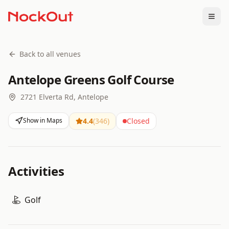
Togg
Back to all venues
Antelope Greens Golf Course
2721 Elverta Rd, Antelope
Show in Maps
4.4
(
346
)
Closed
Activities
Golf