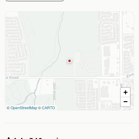
+
−
©
OpenStreetMap
©
CARTO