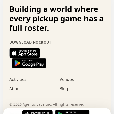
.   .   .   o   .   .   .   .   .   .   .   .   x   .   .
Building a world where
x   .   .   .   .   .   .   .   .   .   .   .   :   .   .
.   .   .   .   .   +   .   .   .   .   .   .   .   +   .
every pickup game has a
.   .   :   .   .   .   .   .   .   .   .   o   .   .   .
full roster.
.   .   .   x   .   .   .   .   .   .   :   .   .   o   .
.   .   .   .   .   :   .   .   .   .   o   .   .   .   .
.   +   .   .   :   .   .   .   .   .   .   .   .   .   x
DOWNLOAD NOCKOUT
.   .   .   .   .   .   .   .   :   .   .   .   .   .   +
.   .   .   .   .   .   .   .   +   .   .   x   .   .   .
.   .   .   .   .   .   :   +   .   .   .   .   .   o   .
.   .   .   .   .   .   .   .   .   .   .   .   .   .   .
.   .   .   :   o   .   .   .   .   .   .   .   +   .   .
.   .   o   .   .   .   .   x   .   .   .   .   .   .   .
:   .   .   .   .   .   .   .   .   .   +   .   .   .   .
Activities
Venues
.   +   .   o   .   .   .   .   o   .   .   .   .   o   .
.   .   .   .   .   x   +   .   .   .   .   .   .   .   .
About
Blog
.   .   +   .   .   .   .   .   .   .   .   :   .   x   .
+   .   .   .   .   .   .   .   .   .   .   .   .   .   .
.   .   .   x   .   o   .   +   .   :   .   .   .   .   .
©
2026
Agentic Labs Inc. All rights reserved.
.   .   .   .   .   .   .   .   .   .   .   .   .   .   
Terms of Service
Privacy Policy