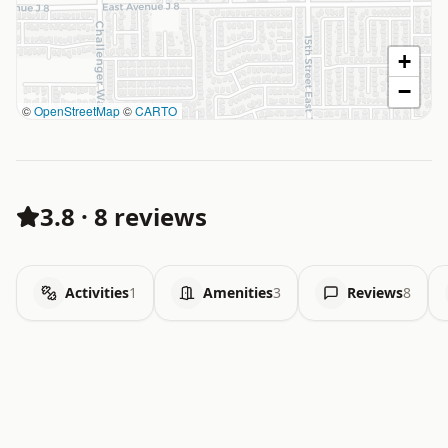
+
−
©
OpenStreetMap
©
CARTO
3.8
·
8 reviews
Activities
1
Amenities
3
Reviews
8