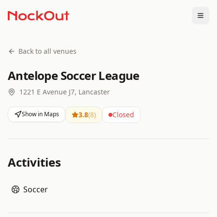
Togg
Back to all venues
Antelope Soccer League
1221 E Avenue J7, Lancaster
Show in Maps
3.8
(
8
)
Closed
Activities
Soccer