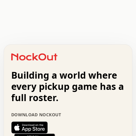
.   .   .   .   .   .   .   .   x   x   .   .   .   .   .
.   .   .   .   .   .   .   .   .   .   .   .   .   .   .
.   .   .   .   o   .   .   .   .   .   +   .   .   .   .
o   .   .   :   .   .   .   .   .   .   x   .   .   +   .
.   +   .   .   .   .   .   .   .   .   .   +   .   .   .
.   .   +   .   .   o   .   .   .   .   .   .   :   .   .
.   .   .   o   .   .   .   .   .   .   .   .   x   .   .
Building a world where
x   .   .   .   .   .   .   .   .   .   .   .   :   .   .
.   .   .   .   .   +   .   .   .   .   .   .   .   +   .
every pickup game has a
.   .   :   .   .   .   .   .   .   .   .   o   .   .   .
full roster.
.   .   .   x   .   .   .   .   .   .   :   .   .   o   .
.   .   .   .   .   :   .   .   .   .   o   .   .   .   .
.   +   .   .   :   .   .   .   .   .   .   .   .   .   x
DOWNLOAD NOCKOUT
.   .   .   .   .   .   .   .   :   .   .   .   .   .   +
.   .   .   .   .   .   .   .   +   .   .   x   .   .   .
.   .   .   .   .   .   :   +   .   .   .   .   .   o   .
.   .   .   .   .   .   .   .   .   .   .   .   .   .   .