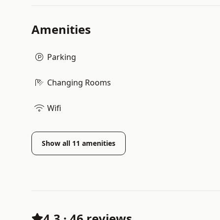
Amenities
Parking
Changing Rooms
Wifi
Show all
11
amenities
4.3
·
46 reviews