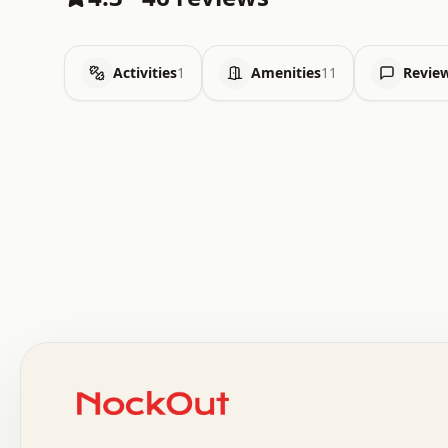
Activities
1
Amenities
11
Revie
 .   .   .   .   .   .   .   .   x   x   .   .   .   .   
 .   .   .   .   .   .   .   .   .   .   .   .   .   .   
 .   .   .   .   o   .   .   .   .   .   +   .   .   .   
 o   .   .   :   .   .   .   .   .   .   x   .   .   +   
 .   +   .   .   .   .   .   .   .   .   .   +   .   .   
 .   .   +   .   .   o   .   .   .   .   .   .   :   .   
 .   .   .   o   .   .   .   .   .   .   .   .   x   .   
 x   .   .   .   .   .   .   .   .   .   .   .   :   .   