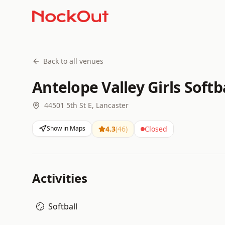
Back to all venues
Antelope Valley Girls Softb
44501 5th St E, Lancaster
Show in Maps
4.3
(
46
)
Closed
Activities
Softball