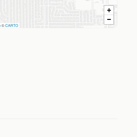
+
−
p
©
CARTO