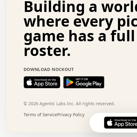
Building a worl
.   .   .   .   .   +   .   .   .   .   .   .   .   +   
.   .   :   .   .   .   .   .   .   .   .   o   .   .   
where every pi
.   .   .   x   .   .   .   .   .   .   :   .   .   o   
.   .   .   .   .   :   .   .   .   .   o   .   .   .   
game has a full
.   +   .   .   :   .   .   .   .   .   .   .   .   .   
.   .   .   .   .   .   .   .   :   .   .   .   .   .   
roster.
.   .   .   .   .   .   .   .   +   .   .   x   .   .   
.   .   .   .   .   .   :   +   .   .   .   .   .   o   
.   .   .   .   .   .   .   .   .   .   .   .   .   .   
.   .   .   :   o   .   .   .   .   .   .   .   +   .   
DOWNLOAD NOCKOUT
.   .   o   .   .   .   .   x   .   .   .   .   .   .   
:   .   .   .   .   .   .   .   .   .   +   .   .   .   
.   +   .   o   .   .   .   .   o   .   .   .   .   o   
.   .   .   .   .   x   +   .   .   .   .   .   .   .   
.   .   +   .   .   .   .   .   .   .   .   :   .   x   
+   .   .   .   .   .   .   .   .   .   .   .   .   .   
©
2026
Agentic Labs Inc. All rights reserved.
.   .   .   x   .   o   .   +   .   :   .   .   .   .   
Terms of Service
Privacy Policy
.   .   .   .   .   .   .   .   .   .   .   .   .   .   