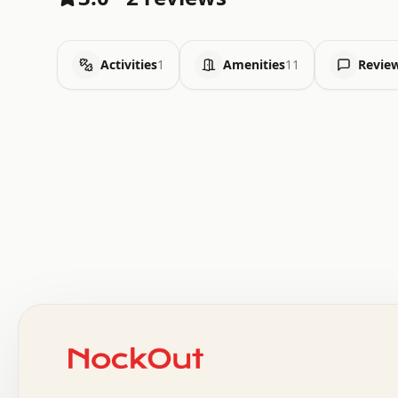
Activities
1
Amenities
11
Revie
.   .   .   .   .   .   .   .   x   x   .   .   .   .   
.   .   .   .   .   .   .   .   .   .   .   .   .   .   
.   .   .   .   o   .   .   .   .   .   +   .   .   .   
o   .   .   :   .   .   .   .   .   .   x   .   .   +   
.   +   .   .   .   .   .   .   .   .   .   +   .   .   
.   .   +   .   .   o   .   .   .   .   .   .   :   .   
.   .   .   o   .   .   .   .   .   .   .   .   x   .   
x   .   .   .   .   .   .   .   .   .   .   .   :   .   