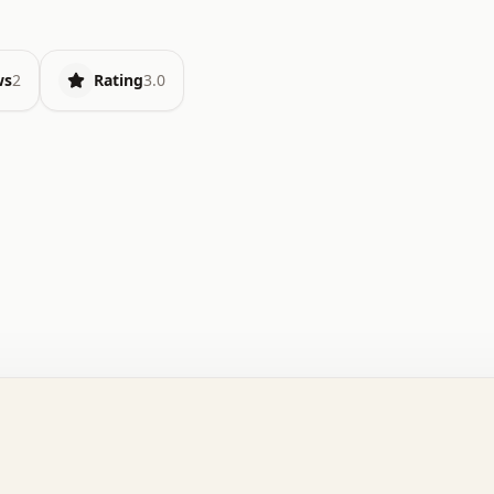
ws
2
Rating
3.0
.   o   .   .   .   .   .   +   +   .   .   .   .   .   
.   .   +   .   .   o   .   .   x   .   .   .   .   .   
.   .   :   .   .   .   .   .   .   .   .   .   .   x   
.   .   .   .   .   x   .   .   .   .   .   .   :   .   
.   .   .   .   .   .   .   +   .   .   .   .   .   .   
.   .   x   .   .   .   .   .   .   +   .   .   o   .   
.   .   o   .   .   .   .   .   .   .   .   x   .   .   
.   .   +   .   .   .   .   .   .   :   .   .   .   +   