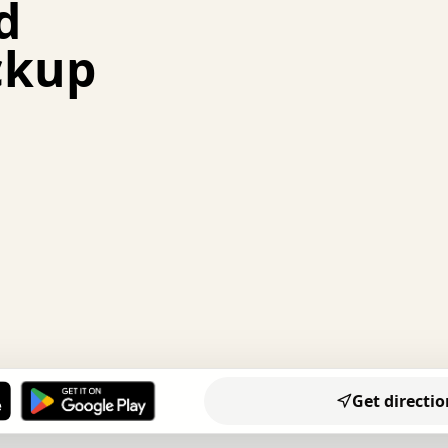
d
.   .   .   .   .   .   .   +   .   .   :   .   .   .   
.   +   .   .   .   :   .   .   .   .   x   .   .   .   
ckup
.   .   .   x   .   .   .   .   .   .   :   .   .   o   
.   .   .   .   .   +   :   .   .   .   x   o   .   .   
x   .   .   o   .   .   +   .   .   .   .   .   .   .   
+   .   .   .   .   o   o   .   .   .   .   x   x   .   
.   .   .   +   .   .   x   .   .   .   .   .   +   .   
.   .   .   .   .   x   .   .   .   .   .   .   .   :   
.   .   .   :   .   .   .   .   .   .   .   .   .   .   
.   .   .   .   .   .   :   .   .   .   .   .   .   .   
.   :   .   .   .   .   +   .   .   .   .   o   .   .   
.   .   .   .   .   .   o   .   .   .   .   .   .   .   
.   x   .   .   .   .   x   .   .   .   .   x   .   .   
.   .   .   .   .   :   .   o   :   .   .   .   .   .   
.   .   .   .   .   .   .   .   o   .   .   .   .   .   
.   .   .   .   .   +   :   .   .   x   o   .   .   .   
.   .   .   .   .   .   +   .   :   .   .   .   .   .   
.   .   .   .   o   o   o   o   o   o   o   o   o   o   
Get directio