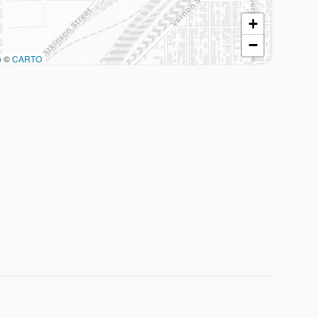
+
−
p
©
CARTO