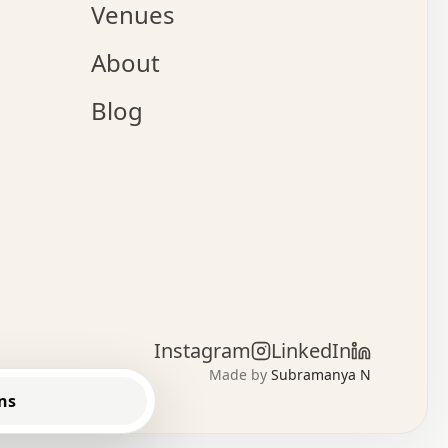
Venues
x   .   .   .   :   .   .   .   x   .   .   .   :   .   .
o   .   .   .   +   .   .   .   .   .   .   .   .   x   .
About
.   .   .   x   .   .   .   .   .   .   :   .   .   .   .
.   .   .   .   .   .   +   .   .   .   .   x   .   .   .
.   .   .   .   .   x   .   .   o   .   .   .   .   .   .
Blog
.   .   .   .   .   .   .   .   .   .   .   .   .   .   :
.   x   .   .   .   .   .   +   .   .   x   .   .   .   .
.   .   .   .   .   +   o   .   .   .   .   .   x   .   .
:   .   .   .   .   .   .   .   .   .   .   :   .   .   .
.   +   .   .   .   .   .   .   .   :   .   .   .   .   .
.   .   x   .   .   .   .   .   .   .   :   .   .   .   .
.   .   x   :   x   .   .   .   .   .   .   .   .   +   .
.   .   .   .   .   .   .   .   .   .   .   .   .   .   .
.   .   .   .   .   .   +   .   x   +   .   .   .   .   .
.   .   .   +   .   .   .   .   .   .   x   .   :   .   .
.   .   .   .   .   .   .   .   .   .   .   .   .   .   .
Instagram
LinkedIn
.   .   .   .   .   .   .   .   .   .   .   .   .   x   .
Made by
Subramanya N
o   o   o   o   o   o   o   o   o   .   .   .   .   .   
ns