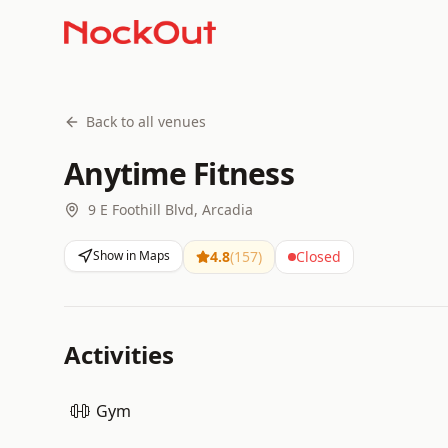
Back to all venues
Anytime Fitness
9 E Foothill Blvd, Arcadia
Show in Maps
4.8
(
157
)
Closed
Activities
Gym