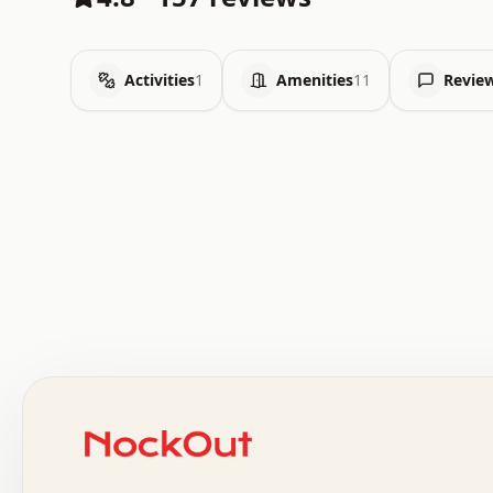
Activities
1
Amenities
11
Revie
 .   .   .   .   .   .   .   .   x   x   .   .   .   .   
 .   .   .   .   .   .   .   .   .   .   .   .   .   .   
 .   .   .   .   o   .   .   .   .   .   +   .   .   .   
 o   .   .   :   .   .   .   .   .   .   x   .   .   +   
 .   +   .   .   .   .   .   .   .   .   .   +   .   .   
 .   .   +   .   .   o   .   .   .   .   .   .   :   .   
 .   .   .   o   .   .   .   .   .   .   .   .   x   .   
 x   .   .   .   .   .   .   .   .   .   .   .   :   .   