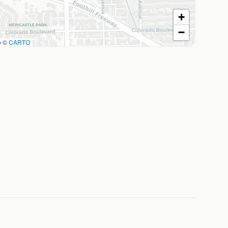
+
−
p
©
CARTO