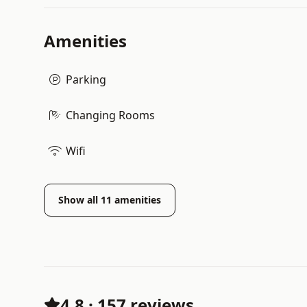
Amenities
Parking
Changing Rooms
Wifi
Show all
11
amenities
4.8
·
157 reviews