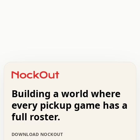
.   .   .   .   .   .   .   .   x   x   .   .   .   .   .
.   .   .   .   .   .   .   .   .   .   .   .   .   .   .
.   .   .   .   o   .   .   .   .   .   +   .   .   .   .
o   .   .   :   .   .   .   .   .   .   x   .   .   +   .
.   +   .   .   .   .   .   .   .   .   .   +   .   .   .
.   .   +   .   .   o   .   .   .   .   .   .   :   .   .
.   .   .   o   .   .   .   .   .   .   .   .   x   .   .
Building a world where
x   .   .   .   .   .   .   .   .   .   .   .   :   .   .
.   .   .   .   .   +   .   .   .   .   .   .   .   +   .
every pickup game has a
.   .   :   .   .   .   .   .   .   .   .   o   .   .   .
full roster.
.   .   .   x   .   .   .   .   .   .   :   .   .   o   .
.   .   .   .   .   :   .   .   .   .   o   .   .   .   .
.   +   .   .   :   .   .   .   .   .   .   .   .   .   x
DOWNLOAD NOCKOUT
.   .   .   .   .   .   .   .   :   .   .   .   .   .   +