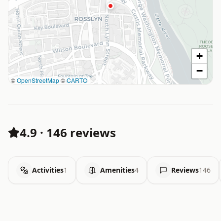
+
−
©
OpenStreetMap
©
CARTO
4.9
·
146 reviews
Activities
1
Amenities
4
Reviews
146