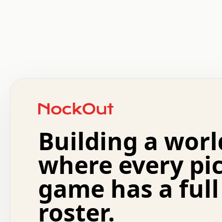
 .   .   .   .   .   .   .   .   x   x   .   .   .   .   
 .   .   .   .   .   .   .   .   .   .   .   .   .   .   
 .   .   .   .   o   .   .   .   .   .   +   .   .   .   
 o   .   .   :   .   .   .   .   .   .   x   .   .   +   
 .   +   .   .   .   .   .   .   .   .   .   +   .   .   
 .   .   +   .   .   o   .   .   .   .   .   .   :   .   
 .   .   .   o   .   .   .   .   .   .   .   .   x   .   
Building a worl
 x   .   .   .   .   .   .   .   .   .   .   .   :   .   
 .   .   .   .   .   +   .   .   .   .   .   .   .   +   
 .   .   :   .   .   .   .   .   .   .   .   o   .   .   
where every pi
 .   .   .   x   .   .   .   .   .   .   :   .   .   o   
 .   .   .   .   .   :   .   .   .   .   o   .   .   .   
game has a full
 .   +   .   .   :   .   .   .   .   .   .   .   .   .   
 .   .   .   .   .   .   .   .   :   .   .   .   .   .   
roster.
 .   .   .   .   .   .   .   .   +   .   .   x   .   .   
 .   .   .   .   .   .   :   +   .   .   .   .   .   o   