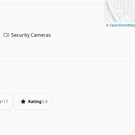
©
OpenStreetMa
Security Cameras
s
117
Rating
3.8