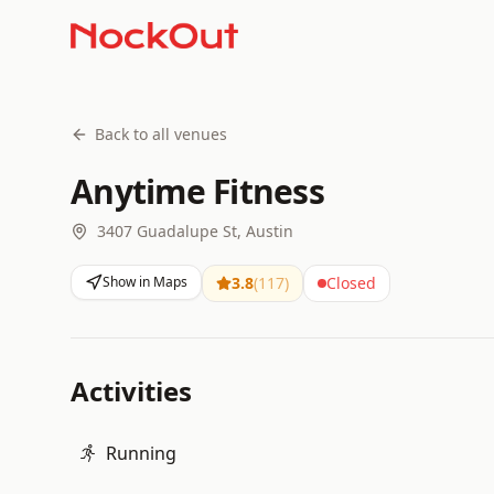
Back to all venues
Anytime Fitness
3407 Guadalupe St, Austin
Show in Maps
3.8
(
117
)
Closed
Activities
Running