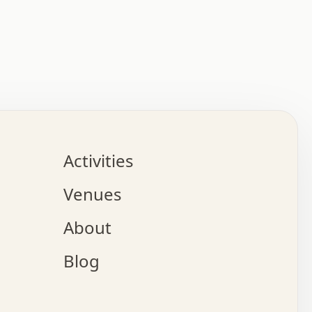
:   :   .   .   .   .   .   .   .   .   .   .   .   .   
.   .   .   :   .   .   +   .   .   o   .   .   x   .   
.   .   .   .   +   o   .   .   .   .   :   +   .   .   
.   .   .   .   o   .   .   .   .   .   .   .   .   .   
.   .   .   +   .   .   .   .   .   .   .   .   .   +   
.   .   .   .   .   .   .   .   .   x   .   .   .   .   
Activities
.   o   .   .   .   .   .   .   .   .   x   .   .   .   
.   .   .   o   .   .   .   x   .   .   .   .   .   .   
Venues
x   .   .   .   :   .   .   .   x   .   .   .   :   .   
o   .   .   .   +   .   .   .   .   .   .   .   .   x   
About
.   .   .   x   .   .   .   .   .   .   :   .   .   .   
.   .   .   .   .   .   +   .   .   .   .   x   .   .   
Blog
.   .   .   .   .   x   .   .   o   .   .   .   .   .   
.   .   .   .   .   .   .   .   .   .   .   .   .   .   
.   x   .   .   .   .   .   +   .   .   x   .   .   .   
.   .   .   .   .   +   o   .   .   .   .   .   x   .   