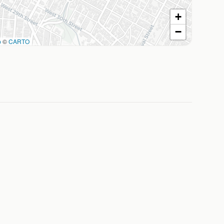
+
−
p
©
CARTO