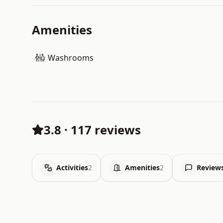
Amenities
Washrooms
3.8
·
117 reviews
Activities
2
Amenities
2
Review