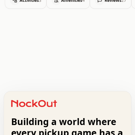
Activities
3
Amenities
4
Reviews
27
.   .   .   .   .   .   .   .   x   x   .   .   .   .   .
.   .   .   .   .   .   .   .   .   .   .   .   .   .   .
.   .   .   .   o   .   .   .   .   .   +   .   .   .   .
o   .   .   :   .   .   .   .   .   .   x   .   .   +   .
.   +   .   .   .   .   .   .   .   .   .   +   .   .   .
.   .   +   .   .   o   .   .   .   .   .   .   :   .   .
.   .   .   o   .   .   .   .   .   .   .   .   x   .   .
Building a world where
x   .   .   .   .   .   .   .   .   .   .   .   :   .   .
.   .   .   .   .   +   .   .   .   .   .   .   .   +   .
every pickup game has a