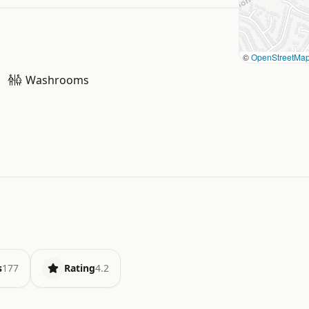
©
OpenStreetMa
Washrooms
s
177
Rating
4.2