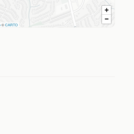
+
−
p
©
CARTO