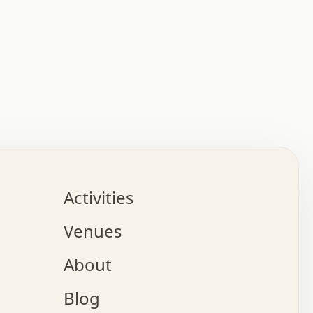
:   :   .   .   .   .   .   .   .   .   .   .   .   .   
.   .   .   :   .   .   +   .   .   o   .   .   x   .   
.   .   .   .   +   o   .   .   .   .   :   +   .   .   
.   .   .   .   o   .   .   .   .   .   .   .   .   .   
.   .   .   +   .   .   .   .   .   .   .   .   .   +   
.   .   .   .   .   .   .   .   .   x   .   .   .   .   
Activities
.   o   .   .   .   .   .   .   .   .   x   .   .   .   
.   .   .   o   .   .   .   x   .   .   .   .   .   .   
Venues
x   .   .   .   :   .   .   .   x   .   .   .   :   .   
o   .   .   .   +   .   .   .   .   .   .   .   .   x   
About
.   .   .   x   .   .   .   .   .   .   :   .   .   .   
.   .   .   .   .   .   +   .   .   .   .   x   .   .   
Blog
.   .   .   .   .   x   .   .   o   .   .   .   .   .   
.   .   .   .   .   .   .   .   .   .   .   .   .   .   