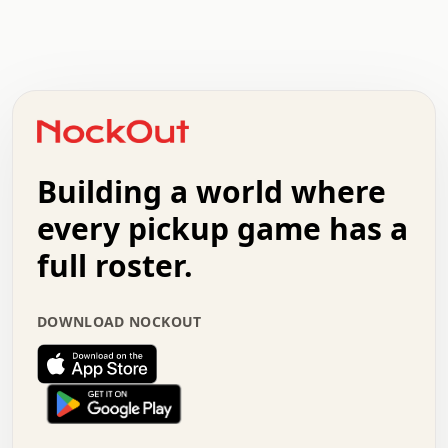
.   .   .   .   .   .   .   .   x   x   .   .   .   .   .
.   .   .   .   .   .   .   .   .   .   .   .   .   .   .
.   .   .   .   o   .   .   .   .   .   +   .   .   .   .
o   .   .   :   .   .   .   .   .   .   x   .   .   +   .
.   +   .   .   .   .   .   .   .   .   .   +   .   .   .
.   .   +   .   .   o   .   .   .   .   .   .   :   .   .
.   .   .   o   .   .   .   .   .   .   .   .   x   .   .
Building a world where
x   .   .   .   .   .   .   .   .   .   .   .   :   .   .
.   .   .   .   .   +   .   .   .   .   .   .   .   +   .
every pickup game has a
.   .   :   .   .   .   .   .   .   .   .   o   .   .   .
full roster.
.   .   .   x   .   .   .   .   .   .   :   .   .   o   .
.   .   .   .   .   :   .   .   .   .   o   .   .   .   .
.   +   .   .   :   .   .   .   .   .   .   .   .   .   x
DOWNLOAD NOCKOUT
.   .   .   .   .   .   .   .   :   .   .   .   .   .   +
.   .   .   .   .   .   .   .   +   .   .   x   .   .   .
.   .   .   .   .   .   :   +   .   .   .   .   .   o   .
.   .   .   .   .   .   .   .   .   .   .   .   .   .   .
.   .   .   :   o   .   .   .   .   .   .   .   +   .   .
.   .   o   .   .   .   .   x   .   .   .   .   .   .   .
:   .   .   .   .   .   .   .   .   .   +   .   .   .   .