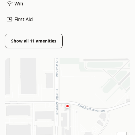
Wifi
First Aid
Show all
11
amenities