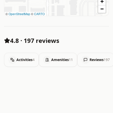
+
−
©
OpenStreetMap
©
CARTO
4.8
·
197 reviews
Activities
4
Amenities
11
Reviews
197